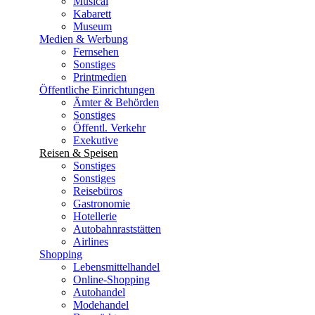
Musical
Kabarett
Museum
Medien & Werbung
Fernsehen
Sonstiges
Printmedien
Öffentliche Einrichtungen
Ämter & Behörden
Sonstiges
Öffentl. Verkehr
Exekutive
Reisen & Speisen
Sonstiges
Sonstiges
Reisebüros
Gastronomie
Hotellerie
Autobahnraststätten
Airlines
Shopping
Lebensmittelhandel
Online-Shopping
Autohandel
Modehandel