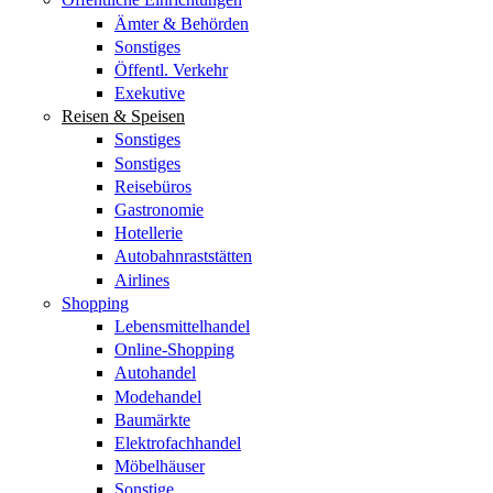
Ämter & Behörden
Sonstiges
Öffentl. Verkehr
Exekutive
Reisen & Speisen
Sonstiges
Sonstiges
Reisebüros
Gastronomie
Hotellerie
Autobahnraststätten
Airlines
Shopping
Lebensmittelhandel
Online-Shopping
Autohandel
Modehandel
Baumärkte
Elektrofachhandel
Möbelhäuser
Sonstige