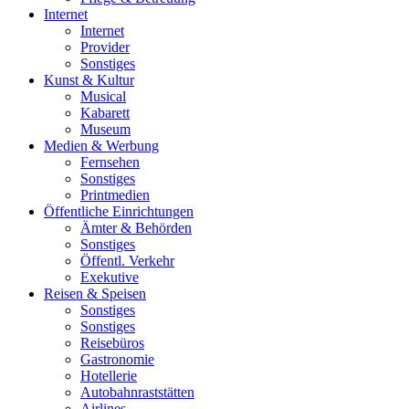
Internet
Internet
Provider
Sonstiges
Kunst & Kultur
Musical
Kabarett
Museum
Medien & Werbung
Fernsehen
Sonstiges
Printmedien
Öffentliche Einrichtungen
Ämter & Behörden
Sonstiges
Öffentl. Verkehr
Exekutive
Reisen & Speisen
Sonstiges
Sonstiges
Reisebüros
Gastronomie
Hotellerie
Autobahnraststätten
Airlines