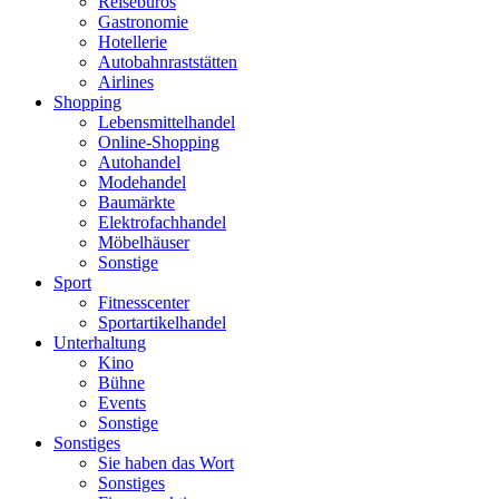
Reisebüros
Gastronomie
Hotellerie
Autobahnraststätten
Airlines
Shopping
Lebensmittelhandel
Online-Shopping
Autohandel
Modehandel
Baumärkte
Elektrofachhandel
Möbelhäuser
Sonstige
Sport
Fitnesscenter
Sportartikelhandel
Unterhaltung
Kino
Bühne
Events
Sonstige
Sonstiges
Sie haben das Wort
Sonstiges