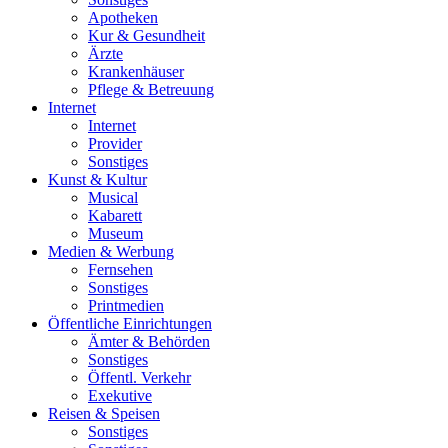
Apotheken
Kur & Gesundheit
Ärzte
Krankenhäuser
Pflege & Betreuung
Internet
Internet
Provider
Sonstiges
Kunst & Kultur
Musical
Kabarett
Museum
Medien & Werbung
Fernsehen
Sonstiges
Printmedien
Öffentliche Einrichtungen
Ämter & Behörden
Sonstiges
Öffentl. Verkehr
Exekutive
Reisen & Speisen
Sonstiges