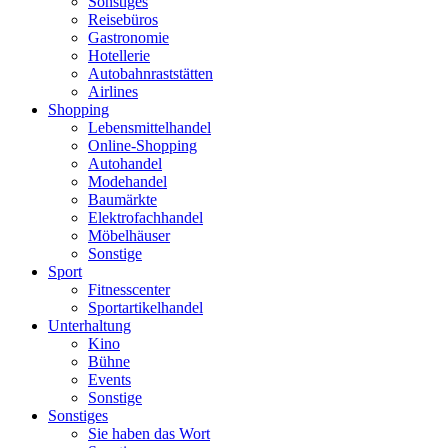
Sonstiges
Reisebüros
Gastronomie
Hotellerie
Autobahnraststätten
Airlines
Shopping
Lebensmittelhandel
Online-Shopping
Autohandel
Modehandel
Baumärkte
Elektrofachhandel
Möbelhäuser
Sonstige
Sport
Fitnesscenter
Sportartikelhandel
Unterhaltung
Kino
Bühne
Events
Sonstige
Sonstiges
Sie haben das Wort