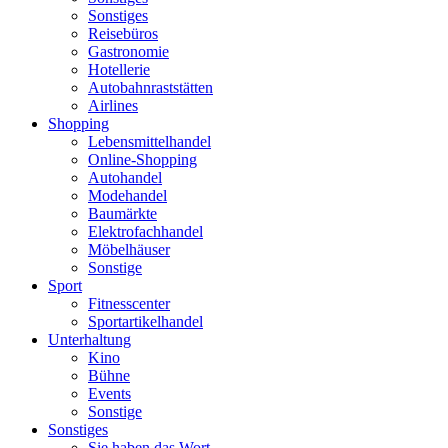
Sonstiges
Reisebüros
Gastronomie
Hotellerie
Autobahnraststätten
Airlines
Shopping
Lebensmittelhandel
Online-Shopping
Autohandel
Modehandel
Baumärkte
Elektrofachhandel
Möbelhäuser
Sonstige
Sport
Fitnesscenter
Sportartikelhandel
Unterhaltung
Kino
Bühne
Events
Sonstige
Sonstiges
Sie haben das Wort