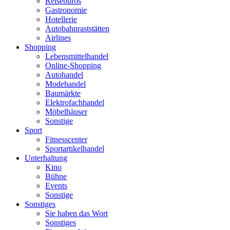
Reisebüros
Gastronomie
Hotellerie
Autobahnraststätten
Airlines
Shopping
Lebensmittelhandel
Online-Shopping
Autohandel
Modehandel
Baumärkte
Elektrofachhandel
Möbelhäuser
Sonstige
Sport
Fitnesscenter
Sportartikelhandel
Unterhaltung
Kino
Bühne
Events
Sonstige
Sonstiges
Sie haben das Wort
Sonstiges