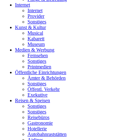
Internet
Internet
Provider
Sonstiges
Kunst & Kultur
Musical
Kabarett
Museum
Medien & Werbung
Fernsehen
Sonstiges
Printmedien
Öffentliche Einrichtungen
Ämter & Behörden
Sonstiges
Öffentl. Verkehr
Exekutive
Reisen & Speisen
Sonstiges
Sonstiges
Reisebüros
Gastronomie
Hotellerie
Autobahnraststätten
Airlines