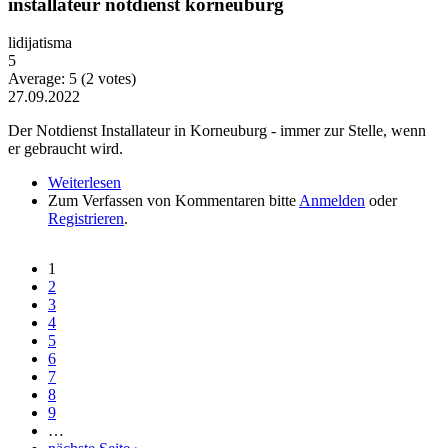
installateur notdienst korneuburg
lidijatisma
5
Average:
5
(
2
votes)
27.09.2022
Der Notdienst Installateur in Korneuburg - immer zur Stelle, wenn
er gebraucht wird.
Weiterlesen
über installateur notdienst korneuburg
Zum Verfassen von Kommentaren bitte
Anmelden
oder
Registrieren
.
1
Seiten
2
3
4
5
6
7
8
9
…