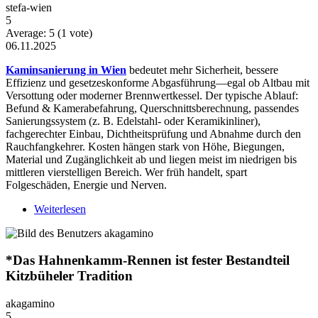
stefa-wien
5
Average:
5
(
1
vote)
06.11.2025
Kaminsanierung in Wien
bedeutet mehr Sicherheit, bessere
Effizienz und gesetzeskonforme Abgasführung—egal ob Altbau mit
Versottung oder moderner Brennwertkessel. Der typische Ablauf:
Befund & Kamerabefahrung, Querschnittsberechnung, passendes
Sanierungssystem (z. B. Edelstahl- oder Keramikinliner),
fachgerechter Einbau, Dichtheitsprüfung und Abnahme durch den
Rauchfangkehrer. Kosten hängen stark von Höhe, Biegungen,
Material und Zugänglichkeit ab und liegen meist im niedrigen bis
mittleren vierstelligen Bereich. Wer früh handelt, spart
Folgeschäden, Energie und Nerven.
Weiterlesen
über kaminsanierung-in-wien
*Das Hahnenkamm-Rennen ist fester Bestandteil
Kitzbüheler Tradition
akagamino
5