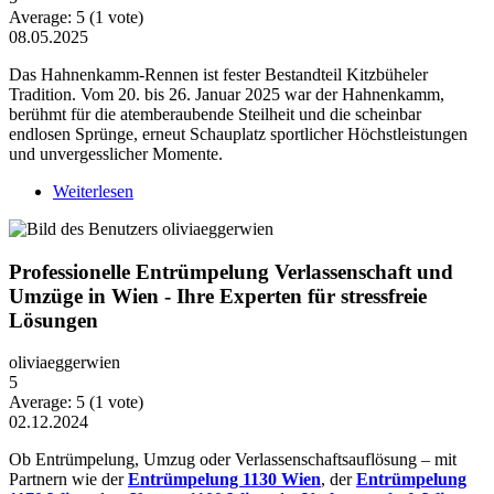
Average:
5
(
1
vote)
08.05.2025
Das Hahnenkamm-Rennen ist fester Bestandteil Kitzbüheler
Tradition. Vom 20. bis 26. Januar 2025 war der Hahnenkamm,
berühmt für die atemberaubende Steilheit und die scheinbar
endlosen Sprünge, erneut Schauplatz sportlicher Höchstleistungen
und unvergesslicher Momente.
Weiterlesen
über *Das Hahnenkamm-Rennen ist fester
Bestandteil Kitzbüheler Tradition
Professionelle Entrümpelung Verlassenschaft und
Umzüge in Wien - Ihre Experten für stressfreie
Lösungen
oliviaeggerwien
5
Average:
5
(
1
vote)
02.12.2024
Ob Entrümpelung, Umzug oder Verlassenschaftsauflösung – mit
Partnern wie der
Entrümpelung 1130 Wien
, der
Entrümpelung