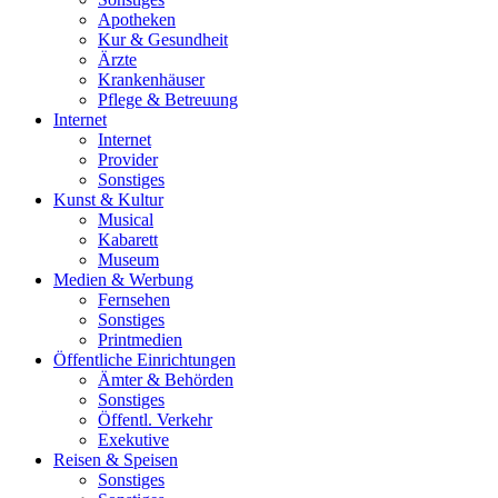
Apotheken
Kur & Gesundheit
Ärzte
Krankenhäuser
Pflege & Betreuung
Internet
Internet
Provider
Sonstiges
Kunst & Kultur
Musical
Kabarett
Museum
Medien & Werbung
Fernsehen
Sonstiges
Printmedien
Öffentliche Einrichtungen
Ämter & Behörden
Sonstiges
Öffentl. Verkehr
Exekutive
Reisen & Speisen
Sonstiges