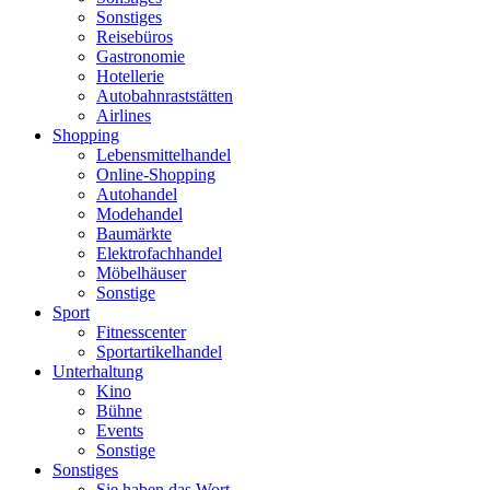
Sonstiges
Reisebüros
Gastronomie
Hotellerie
Autobahnraststätten
Airlines
Shopping
Lebensmittelhandel
Online-Shopping
Autohandel
Modehandel
Baumärkte
Elektrofachhandel
Möbelhäuser
Sonstige
Sport
Fitnesscenter
Sportartikelhandel
Unterhaltung
Kino
Bühne
Events
Sonstige
Sonstiges
Sie haben das Wort