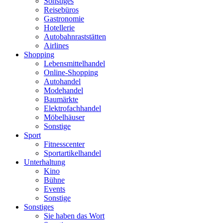
Sonstiges
Reisebüros
Gastronomie
Hotellerie
Autobahnraststätten
Airlines
Shopping
Lebensmittelhandel
Online-Shopping
Autohandel
Modehandel
Baumärkte
Elektrofachhandel
Möbelhäuser
Sonstige
Sport
Fitnesscenter
Sportartikelhandel
Unterhaltung
Kino
Bühne
Events
Sonstige
Sonstiges
Sie haben das Wort