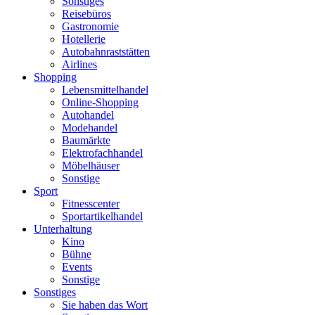
Sonstiges
Reisebüros
Gastronomie
Hotellerie
Autobahnraststätten
Airlines
Shopping
Lebensmittelhandel
Online-Shopping
Autohandel
Modehandel
Baumärkte
Elektrofachhandel
Möbelhäuser
Sonstige
Sport
Fitnesscenter
Sportartikelhandel
Unterhaltung
Kino
Bühne
Events
Sonstige
Sonstiges
Sie haben das Wort