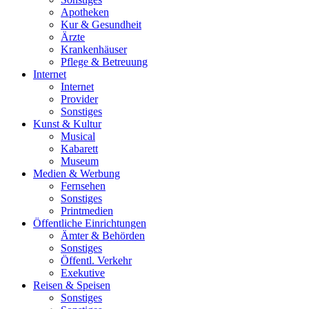
Apotheken
Kur & Gesundheit
Ärzte
Krankenhäuser
Pflege & Betreuung
Internet
Internet
Provider
Sonstiges
Kunst & Kultur
Musical
Kabarett
Museum
Medien & Werbung
Fernsehen
Sonstiges
Printmedien
Öffentliche Einrichtungen
Ämter & Behörden
Sonstiges
Öffentl. Verkehr
Exekutive
Reisen & Speisen
Sonstiges