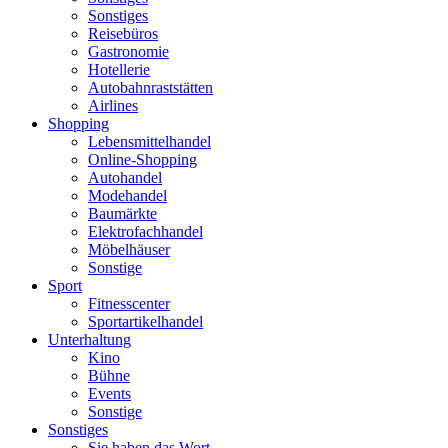
Sonstiges
Reisebüros
Gastronomie
Hotellerie
Autobahnraststätten
Airlines
Shopping
Lebensmittelhandel
Online-Shopping
Autohandel
Modehandel
Baumärkte
Elektrofachhandel
Möbelhäuser
Sonstige
Sport
Fitnesscenter
Sportartikelhandel
Unterhaltung
Kino
Bühne
Events
Sonstige
Sonstiges
Sie haben das Wort