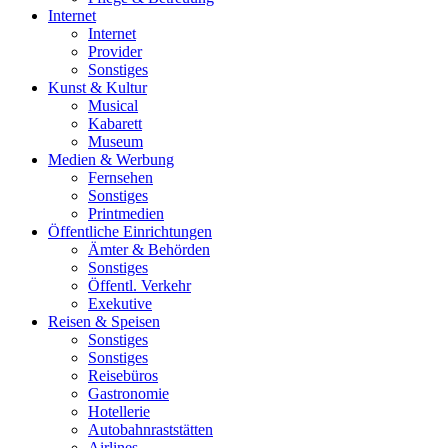
Internet
Internet
Provider
Sonstiges
Kunst & Kultur
Musical
Kabarett
Museum
Medien & Werbung
Fernsehen
Sonstiges
Printmedien
Öffentliche Einrichtungen
Ämter & Behörden
Sonstiges
Öffentl. Verkehr
Exekutive
Reisen & Speisen
Sonstiges
Sonstiges
Reisebüros
Gastronomie
Hotellerie
Autobahnraststätten
Airlines