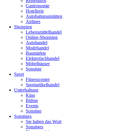
Reisebüros
Gastronomie
Hotellerie
Autobahnraststätten
Airlines
Shopping
Lebensmittelhandel
Online-Shopping
Autohandel
Modehandel
Baumärkte
Elektrofachhandel
Möbelhäuser
Sonstige
Sport
Fitnesscenter
Sportartikelhandel
Unterhaltung
Kino
Bühne
Events
Sonstige
Sonstiges
Sie haben das Wort
Sonstiges