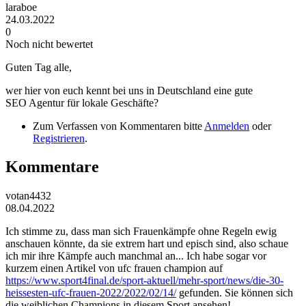
laraboe
24.03.2022
0
Noch nicht bewertet
Guten Tag alle,
wer hier von euch kennt bei uns in Deutschland eine gute
SEO Agentur für lokale Geschäfte?
Zum Verfassen von Kommentaren bitte
Anmelden
oder
Registrieren
.
Kommentare
votan4432
08.04.2022
Ich stimme zu, dass man sich Frauenkämpfe ohne Regeln ewig
anschauen könnte, da sie extrem hart und episch sind, also schaue
ich mir ihre Kämpfe auch manchmal an... Ich habe sogar vor
kurzem einen Artikel von ufc frauen champion auf
https://www.sport4final.de/sport-aktuell/mehr-sport/news/die-30-
heissesten-ufc-frauen-2022/2022/02/14/
gefunden. Sie können sich
die weiblichen Champions in diesem Sport ansehen!