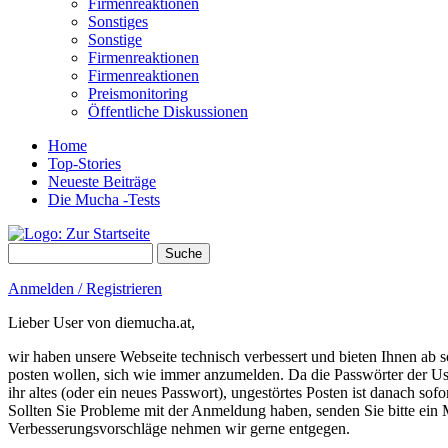
Firmenreaktionen
Sonstiges
Sonstige
Firmenreaktionen
Firmenreaktionen
Preismonitoring
Öffentliche Diskussionen
Home
Top-Stories
Neueste Beiträge
Die Mucha -Tests
Suche
Suchformular
Anmelden / Registrieren
Lieber User von diemucha.at,
wir haben unsere Webseite technisch verbessert und bieten Ihnen ab so
posten wollen, sich wie immer anzumelden. Da die Passwörter der Use
ihr altes (oder ein neues Passwort), ungestörtes Posten ist danach sof
Sollten Sie Probleme mit der Anmeldung haben, senden Sie bitte e
Verbesserungsvorschläge nehmen wir gerne entgegen.