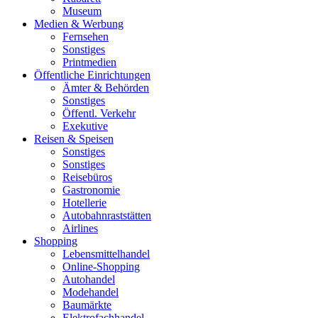
Museum
Medien & Werbung
Fernsehen
Sonstiges
Printmedien
Öffentliche Einrichtungen
Ämter & Behörden
Sonstiges
Öffentl. Verkehr
Exekutive
Reisen & Speisen
Sonstiges
Sonstiges
Reisebüros
Gastronomie
Hotellerie
Autobahnraststätten
Airlines
Shopping
Lebensmittelhandel
Online-Shopping
Autohandel
Modehandel
Baumärkte
Elektrofachhandel