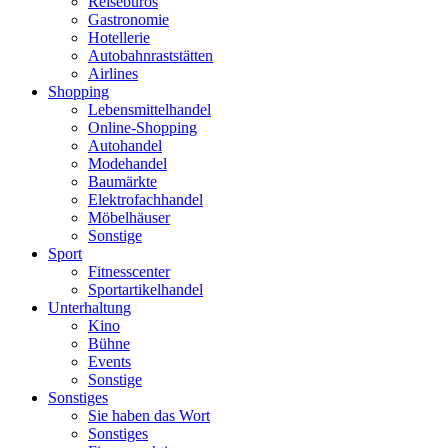
Reisebüros
Gastronomie
Hotellerie
Autobahnraststätten
Airlines
Shopping
Lebensmittelhandel
Online-Shopping
Autohandel
Modehandel
Baumärkte
Elektrofachhandel
Möbelhäuser
Sonstige
Sport
Fitnesscenter
Sportartikelhandel
Unterhaltung
Kino
Bühne
Events
Sonstige
Sonstiges
Sie haben das Wort
Sonstiges