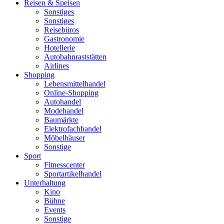
Reisen & Speisen
Sonstiges
Sonstiges
Reisebüros
Gastronomie
Hotellerie
Autobahnraststätten
Airlines
Shopping
Lebensmittelhandel
Online-Shopping
Autohandel
Modehandel
Baumärkte
Elektrofachhandel
Möbelhäuser
Sonstige
Sport
Fitnesscenter
Sportartikelhandel
Unterhaltung
Kino
Bühne
Events
Sonstige