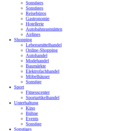
Sonstiges
Sonstiges
Reisebüros
Gastronomie
Hotellerie
Autobahnraststätten
Airlines
Shopping
Lebensmittelhandel
Online-Shopping
Autohandel
Modehandel
Baumärkte
Elektrofachhandel
Möbelhäuser
Sonstige
Sport
Fitnesscenter
Sportartikelhandel
Unterhaltung
Kino
Bühne
Events
Sonstige
Sonstiges