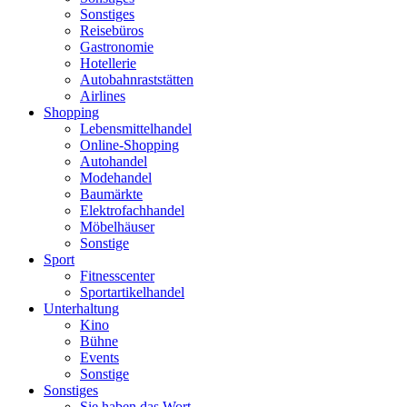
Sonstiges
Reisebüros
Gastronomie
Hotellerie
Autobahnraststätten
Airlines
Shopping
Lebensmittelhandel
Online-Shopping
Autohandel
Modehandel
Baumärkte
Elektrofachhandel
Möbelhäuser
Sonstige
Sport
Fitnesscenter
Sportartikelhandel
Unterhaltung
Kino
Bühne
Events
Sonstige
Sonstiges
Sie haben das Wort