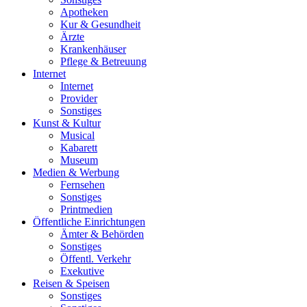
Apotheken
Kur & Gesundheit
Ärzte
Krankenhäuser
Pflege & Betreuung
Internet
Internet
Provider
Sonstiges
Kunst & Kultur
Musical
Kabarett
Museum
Medien & Werbung
Fernsehen
Sonstiges
Printmedien
Öffentliche Einrichtungen
Ämter & Behörden
Sonstiges
Öffentl. Verkehr
Exekutive
Reisen & Speisen
Sonstiges