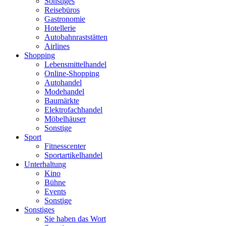
Sonstiges
Reisebüros
Gastronomie
Hotellerie
Autobahnraststätten
Airlines
Shopping
Lebensmittelhandel
Online-Shopping
Autohandel
Modehandel
Baumärkte
Elektrofachhandel
Möbelhäuser
Sonstige
Sport
Fitnesscenter
Sportartikelhandel
Unterhaltung
Kino
Bühne
Events
Sonstige
Sonstiges
Sie haben das Wort