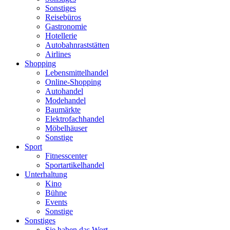
Sonstiges
Reisebüros
Gastronomie
Hotellerie
Autobahnraststätten
Airlines
Shopping
Lebensmittelhandel
Online-Shopping
Autohandel
Modehandel
Baumärkte
Elektrofachhandel
Möbelhäuser
Sonstige
Sport
Fitnesscenter
Sportartikelhandel
Unterhaltung
Kino
Bühne
Events
Sonstige
Sonstiges
Sie haben das Wort