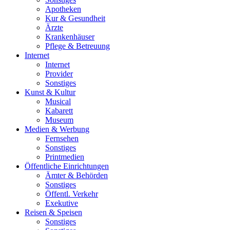
Apotheken
Kur & Gesundheit
Ärzte
Krankenhäuser
Pflege & Betreuung
Internet
Internet
Provider
Sonstiges
Kunst & Kultur
Musical
Kabarett
Museum
Medien & Werbung
Fernsehen
Sonstiges
Printmedien
Öffentliche Einrichtungen
Ämter & Behörden
Sonstiges
Öffentl. Verkehr
Exekutive
Reisen & Speisen
Sonstiges