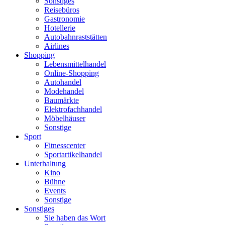
Sonstiges
Reisebüros
Gastronomie
Hotellerie
Autobahnraststätten
Airlines
Shopping
Lebensmittelhandel
Online-Shopping
Autohandel
Modehandel
Baumärkte
Elektrofachhandel
Möbelhäuser
Sonstige
Sport
Fitnesscenter
Sportartikelhandel
Unterhaltung
Kino
Bühne
Events
Sonstige
Sonstiges
Sie haben das Wort