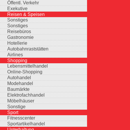
Öffentl. Verkehr
Exekutive
Reisen & Speisen
Sonstiges
Sonstiges
Reisebüros
Gastronomie
Hotellerie
Autobahnraststätten
Airlines
Shopping
Lebensmittelhandel
Online-Shopping
Autohandel
Modehandel
Baumärkte
Elektrofachhandel
Möbelhäuser
Sonstige
Sport
Fitnesscenter
Sportartikelhandel
Unterhaltung