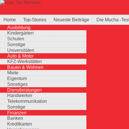
Direkt zum Inhalt
Suche
Suchformular
Home
Top-Stories
Neueste Beiträge
Die Mucha -Tes
Ausbildung
Kindergärten
Schulen
Sonstige
Universitäten
Auto & Motor
KFZ-Werkstätten
Bauen & Wohnen
Miete
Eigentum
Sonstiges
Dienstleistungen
Handwerker
Telekommunikation
Sonstige
Finanzen
Banken
Kreditkarten