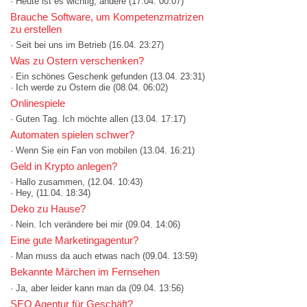
· Heute ist es wichtig, andere
(17.04. 00:07)
Brauche Software, um Kompetenzmatrizen
zu erstellen
· Seit bei uns im Betrieb
(16.04. 23:27)
Was zu Ostern verschenken?
· Ein schönes Geschenk gefunden
(13.04. 23:31)
· Ich werde zu Ostern die
(08.04. 06:02)
Onlinespiele
· Guten Tag. Ich möchte allen
(13.04. 17:17)
Automaten spielen schwer?
· Wenn Sie ein Fan von mobilen
(13.04. 16:21)
Geld in Krypto anlegen?
· Hallo zusammen,
(12.04. 10:43)
· Hey,
(11.04. 18:34)
Deko zu Hause?
· Nein. Ich verändere bei mir
(09.04. 14:06)
Eine gute Marketingagentur?
· Man muss da auch etwas nach
(09.04. 13:59)
Bekannte Märchen im Fernsehen
· Ja, aber leider kann man da
(09.04. 13:56)
SEO Agentur für Geschäft?