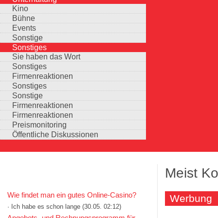
Kino
Bühne
Events
Sonstige
Sonstiges
Sie haben das Wort
Sonstiges
Firmenreaktionen
Sonstiges
Sonstige
Firmenreaktionen
Firmenreaktionen
Preismonitoring
Öffentliche Diskussionen
Meist Ko
KOMMENTARE IN KURZFORM
Wie findet man ein gutes Online-Casino?
Werbung
· Ich habe es schon lange
(30.05. 02:12)
Auswahlmöglichkeiten
Angebots- und Rechnungsprogramm für