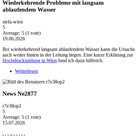
Wiederkehrende Probleme mit langsam
ablaufendem Wasser
stefa-wien
5
Average:
5
(
1
vote)
19.06.2026
Bei wiederkehrend langsam ablaufendem Wasser kann die Ursache
auch weiter hinten in der Leitung liegen. Eine kurze Erklärung zur
Hochdruckspülung in Wien
fand ich dazu hilfreich.
Weiterlesen
über Wiederkehrende Probleme mit langsam
ablaufendem Wasser
News Ne2877
r7e38op2
5
Average:
5
(
1
vote)
15.07.2026
.
.
.
.
.
.
.
.
.
.