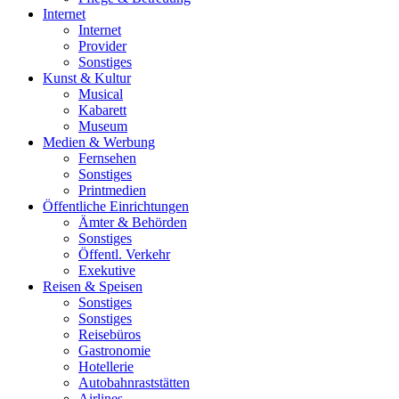
Internet
Internet
Provider
Sonstiges
Kunst & Kultur
Musical
Kabarett
Museum
Medien & Werbung
Fernsehen
Sonstiges
Printmedien
Öffentliche Einrichtungen
Ämter & Behörden
Sonstiges
Öffentl. Verkehr
Exekutive
Reisen & Speisen
Sonstiges
Sonstiges
Reisebüros
Gastronomie
Hotellerie
Autobahnraststätten
Airlines