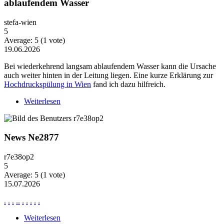
ablaufendem Wasser
stefa-wien
5
Average:
5
(
1
vote)
19.06.2026
Bei wiederkehrend langsam ablaufendem Wasser kann die Ursache
auch weiter hinten in der Leitung liegen. Eine kurze Erklärung zur
Hochdruckspülung in Wien
fand ich dazu hilfreich.
Weiterlesen
über Wiederkehrende Probleme mit langsam
ablaufendem Wasser
News Ne2877
r7e38op2
5
Average:
5
(
1
vote)
15.07.2026
.
.
.
.
.
.
.
.
.
.
Weiterlesen
über News Ne2877