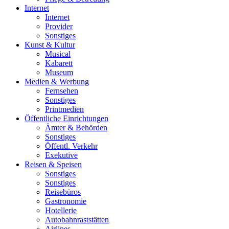
Internet
Internet
Provider
Sonstiges
Kunst & Kultur
Musical
Kabarett
Museum
Medien & Werbung
Fernsehen
Sonstiges
Printmedien
Öffentliche Einrichtungen
Ämter & Behörden
Sonstiges
Öffentl. Verkehr
Exekutive
Reisen & Speisen
Sonstiges
Sonstiges
Reisebüros
Gastronomie
Hotellerie
Autobahnraststätten
Airlines