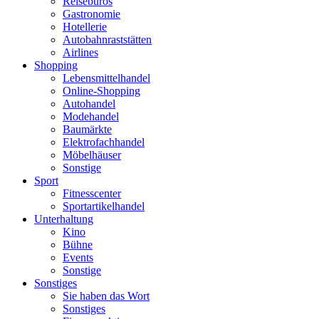
Reisebüros
Gastronomie
Hotellerie
Autobahnraststätten
Airlines
Shopping
Lebensmittelhandel
Online-Shopping
Autohandel
Modehandel
Baumärkte
Elektrofachhandel
Möbelhäuser
Sonstige
Sport
Fitnesscenter
Sportartikelhandel
Unterhaltung
Kino
Bühne
Events
Sonstige
Sonstiges
Sie haben das Wort
Sonstiges