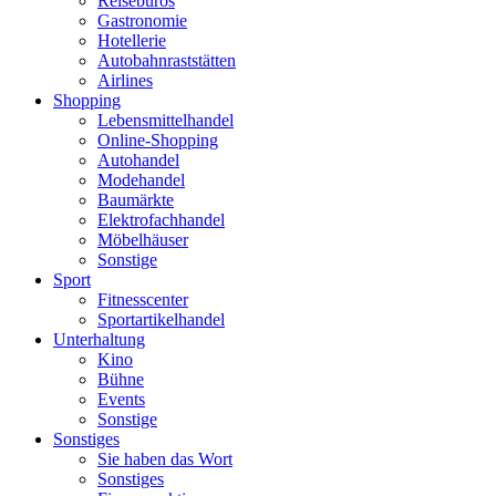
Reisebüros
Gastronomie
Hotellerie
Autobahnraststätten
Airlines
Shopping
Lebensmittelhandel
Online-Shopping
Autohandel
Modehandel
Baumärkte
Elektrofachhandel
Möbelhäuser
Sonstige
Sport
Fitnesscenter
Sportartikelhandel
Unterhaltung
Kino
Bühne
Events
Sonstige
Sonstiges
Sie haben das Wort
Sonstiges