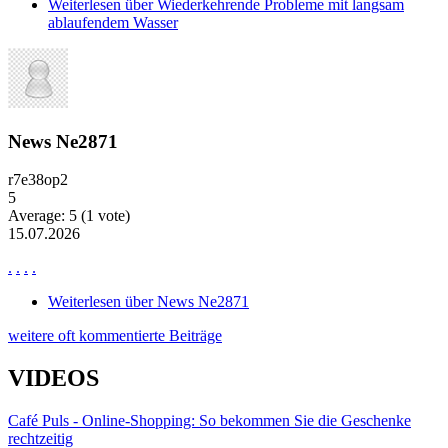
Weiterlesen
über Wiederkehrende Probleme mit langsam
ablaufendem Wasser
News Ne2871
r7e38op2
5
Average:
5
(
1
vote)
15.07.2026
.
.
.
.
Weiterlesen
über News Ne2871
weitere oft kommentierte Beiträge
VIDEOS
Café Puls - Online-Shopping: So bekommen Sie die Geschenke
rechtzeitig