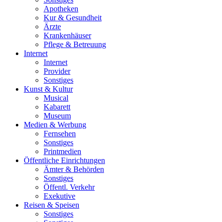
Apotheken
Kur & Gesundheit
Ärzte
Krankenhäuser
Pflege & Betreuung
Internet
Internet
Provider
Sonstiges
Kunst & Kultur
Musical
Kabarett
Museum
Medien & Werbung
Fernsehen
Sonstiges
Printmedien
Öffentliche Einrichtungen
Ämter & Behörden
Sonstiges
Öffentl. Verkehr
Exekutive
Reisen & Speisen
Sonstiges