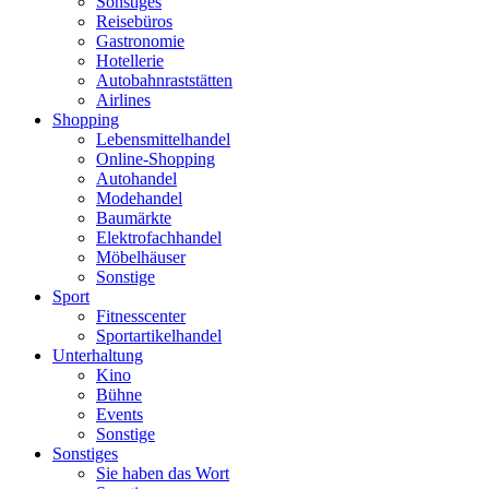
Sonstiges
Reisebüros
Gastronomie
Hotellerie
Autobahnraststätten
Airlines
Shopping
Lebensmittelhandel
Online-Shopping
Autohandel
Modehandel
Baumärkte
Elektrofachhandel
Möbelhäuser
Sonstige
Sport
Fitnesscenter
Sportartikelhandel
Unterhaltung
Kino
Bühne
Events
Sonstige
Sonstiges
Sie haben das Wort