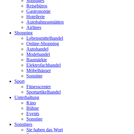
Sonstiges
Reisebüros
Gastronomie
Hotellerie
Autobahnraststätten
Airlines
Shopping
Lebensmittelhandel
Online-Shopping
Autohandel
Modehandel
Baumärkte
Elektrofachhandel
Möbelhäuser
Sonstige
Sport
Fitnesscenter
Sportartikelhandel
Unterhaltung
Kino
Bühne
Events
Sonstige
Sonstiges
Sie haben das Wort