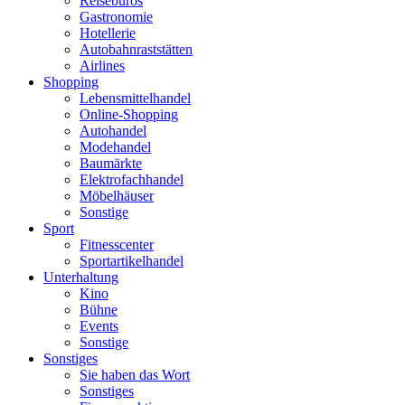
Reisebüros
Gastronomie
Hotellerie
Autobahnraststätten
Airlines
Shopping
Lebensmittelhandel
Online-Shopping
Autohandel
Modehandel
Baumärkte
Elektrofachhandel
Möbelhäuser
Sonstige
Sport
Fitnesscenter
Sportartikelhandel
Unterhaltung
Kino
Bühne
Events
Sonstige
Sonstiges
Sie haben das Wort
Sonstiges