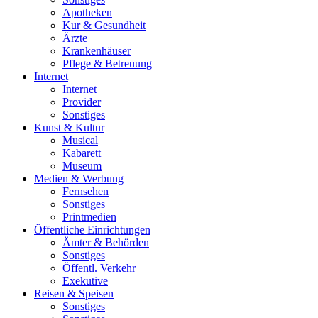
Apotheken
Kur & Gesundheit
Ärzte
Krankenhäuser
Pflege & Betreuung
Internet
Internet
Provider
Sonstiges
Kunst & Kultur
Musical
Kabarett
Museum
Medien & Werbung
Fernsehen
Sonstiges
Printmedien
Öffentliche Einrichtungen
Ämter & Behörden
Sonstiges
Öffentl. Verkehr
Exekutive
Reisen & Speisen
Sonstiges