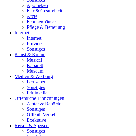
Apotheken
Kur & Gesundheit
Ärzte
Krankenhäuser
Pflege & Betreuung
Internet
Internet
Provider
Sonstiges
Kunst & Kultur
Musical
Kabarett
Museum
Medien & Werbung
Fernsehen
Sonstiges
Printmedien
Öffentliche Einrichtungen
Ämter & Behörden
Sonstiges
Öffentl. Verkehr
Exekutive
Reisen & Speisen
Sonstiges