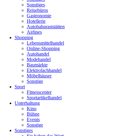
Sonstiges
Reisebüros
Gastronomie
Hotellerie
Autobahnraststätten
Airlines
Shopping
Lebensmittelhandel
Online-Shopping
Autohandel
Modehandel
Baumärkte
Elektrofachhandel
Möbelhäuser
Sonstige
Sport
Fitnesscenter
Sportartikelhandel
Unterhaltung
Kino
Bühne
Events
Sonstige
Sonstiges
Sie haben das Wort