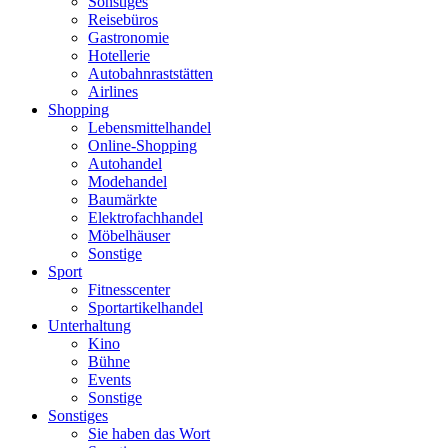
Sonstiges
Reisebüros
Gastronomie
Hotellerie
Autobahnraststätten
Airlines
Shopping
Lebensmittelhandel
Online-Shopping
Autohandel
Modehandel
Baumärkte
Elektrofachhandel
Möbelhäuser
Sonstige
Sport
Fitnesscenter
Sportartikelhandel
Unterhaltung
Kino
Bühne
Events
Sonstige
Sonstiges
Sie haben das Wort