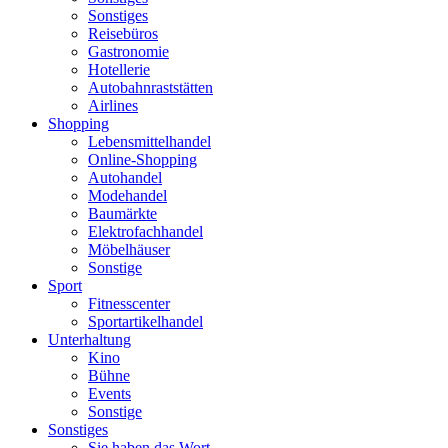
Sonstiges
Reisebüros
Gastronomie
Hotellerie
Autobahnraststätten
Airlines
Shopping
Lebensmittelhandel
Online-Shopping
Autohandel
Modehandel
Baumärkte
Elektrofachhandel
Möbelhäuser
Sonstige
Sport
Fitnesscenter
Sportartikelhandel
Unterhaltung
Kino
Bühne
Events
Sonstige
Sonstiges
Sie haben das Wort