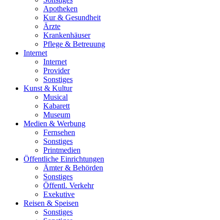
Apotheken
Kur & Gesundheit
Ärzte
Krankenhäuser
Pflege & Betreuung
Internet
Internet
Provider
Sonstiges
Kunst & Kultur
Musical
Kabarett
Museum
Medien & Werbung
Fernsehen
Sonstiges
Printmedien
Öffentliche Einrichtungen
Ämter & Behörden
Sonstiges
Öffentl. Verkehr
Exekutive
Reisen & Speisen
Sonstiges