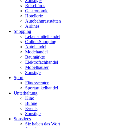
Sonstiges
Reisebüros
Gastronomie
Hotellerie
Autobahnraststätten
Airlines
Shopping
Lebensmittelhandel
Online-Shopping
Autohandel
Modehandel
Baumärkte
Elektrofachhandel
Möbelhäuser
Sonstige
Sport
Fitnesscenter
Sportartikelhandel
Unterhaltung
Kino
Bühne
Events
Sonstige
Sonstiges
Sie haben das Wort