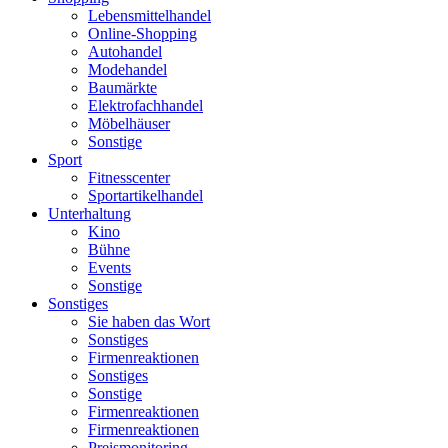
Lebensmittelhandel
Online-Shopping
Autohandel
Modehandel
Baumärkte
Elektrofachhandel
Möbelhäuser
Sonstige
Sport
Fitnesscenter
Sportartikelhandel
Unterhaltung
Kino
Bühne
Events
Sonstige
Sonstiges
Sie haben das Wort
Sonstiges
Firmenreaktionen
Sonstiges
Sonstige
Firmenreaktionen
Firmenreaktionen
Preismonitoring