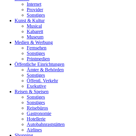
Internet
Provider
Sonstiges
Kunst & Kultur
Musical
Kabarett
Museum
Medien & Werbung
Fernsehen
Sonstiges
Printmedien
Öffentliche Einrichtungen
Ämter & Behörden
Sonstiges
Öffentl. Verkehr
Exekutive
Reisen & Speisen
Sonstiges
Sonstiges
Reisebüros
Gastronomie
Hotellerie
Autobahnraststätten
Airlines
Shopping