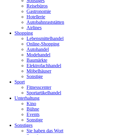
Sonstiges
Reisebüros
Gastronomie
Hotellerie
Autobahnraststätten
Airlines
Shopping
Lebensmittelhandel
Online-Shopping
Autohandel
Modehandel
Baumärkte
Elektrofachhandel
Möbelhäuser
Sonstige
Sport
Fitnesscenter
Sportartikelhandel
Unterhaltung
Kino
Bühne
Events
Sonstige
Sonstiges
Sie haben das Wort