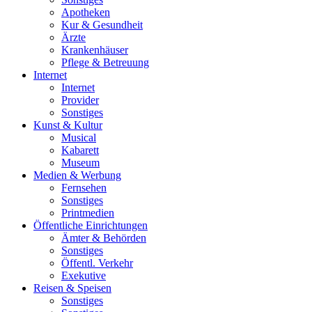
Apotheken
Kur & Gesundheit
Ärzte
Krankenhäuser
Pflege & Betreuung
Internet
Internet
Provider
Sonstiges
Kunst & Kultur
Musical
Kabarett
Museum
Medien & Werbung
Fernsehen
Sonstiges
Printmedien
Öffentliche Einrichtungen
Ämter & Behörden
Sonstiges
Öffentl. Verkehr
Exekutive
Reisen & Speisen
Sonstiges