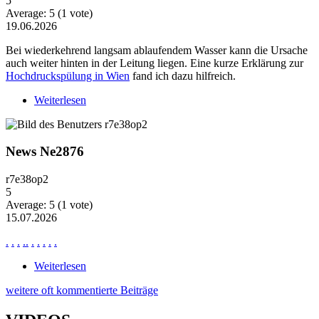
5
Average:
5
(
1
vote)
19.06.2026
Bei wiederkehrend langsam ablaufendem Wasser kann die Ursache
auch weiter hinten in der Leitung liegen. Eine kurze Erklärung zur
Hochdruckspülung in Wien
fand ich dazu hilfreich.
Weiterlesen
über Wiederkehrende Probleme mit langsam
ablaufendem Wasser
News Ne2876
r7e38op2
5
Average:
5
(
1
vote)
15.07.2026
.
.
.
.
.
.
.
.
.
.
Weiterlesen
über News Ne2876
weitere oft kommentierte Beiträge