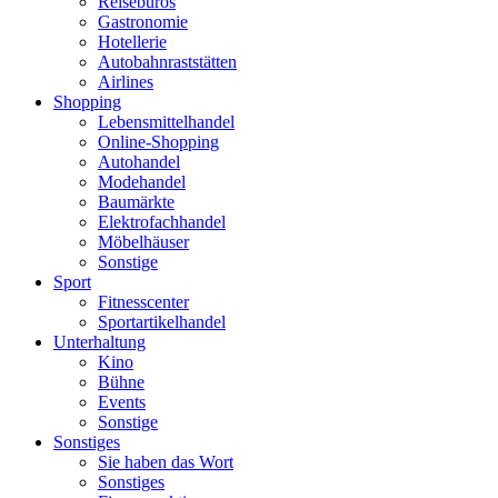
Reisebüros
Gastronomie
Hotellerie
Autobahnraststätten
Airlines
Shopping
Lebensmittelhandel
Online-Shopping
Autohandel
Modehandel
Baumärkte
Elektrofachhandel
Möbelhäuser
Sonstige
Sport
Fitnesscenter
Sportartikelhandel
Unterhaltung
Kino
Bühne
Events
Sonstige
Sonstiges
Sie haben das Wort
Sonstiges