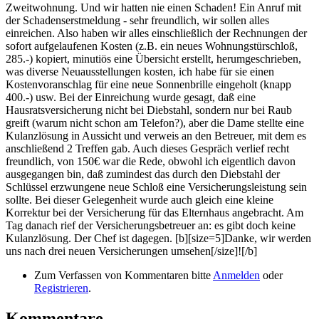
Zweitwohnung. Und wir hatten nie einen Schaden! Ein Anruf mit
der Schadenserstmeldung - sehr freundlich, wir sollen alles
einreichen. Also haben wir alles einschließlich der Rechnungen der
sofort aufgelaufenen Kosten (z.B. ein neues Wohnungstürschloß,
285.-) kopiert, minutiös eine Übersicht erstellt, herumgeschrieben,
was diverse Neuausstellungen kosten, ich habe für sie einen
Kostenvoranschlag für eine neue Sonnenbrille eingeholt (knapp
400.-) usw. Bei der Einreichung wurde gesagt, daß eine
Hausratsversicherung nicht bei Diebstahl, sondern nur bei Raub
greift (warum nicht schon am Telefon?), aber die Dame stellte eine
Kulanzlösung in Aussicht und verweis an den Betreuer, mit dem es
anschließend 2 Treffen gab. Auch dieses Gespräch verlief recht
freundlich, von 150€ war die Rede, obwohl ich eigentlich davon
ausgegangen bin, daß zumindest das durch den Diebstahl der
Schlüssel erzwungene neue Schloß eine Versicherungsleistung sein
sollte. Bei dieser Gelegenheit wurde auch gleich eine kleine
Korrektur bei der Versicherung für das Elternhaus angebracht. Am
Tag danach rief der Versicherungsbetreuer an: es gibt doch keine
Kulanzlösung. Der Chef ist dagegen. [b][size=5]Danke, wir werden
uns nach drei neuen Versicherungen umsehen[/size]![/b]
Zum Verfassen von Kommentaren bitte
Anmelden
oder
Registrieren
.
Kommentare