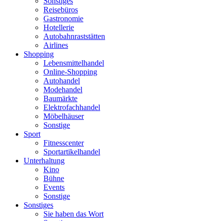
Sonstiges
Reisebüros
Gastronomie
Hotellerie
Autobahnraststätten
Airlines
Shopping
Lebensmittelhandel
Online-Shopping
Autohandel
Modehandel
Baumärkte
Elektrofachhandel
Möbelhäuser
Sonstige
Sport
Fitnesscenter
Sportartikelhandel
Unterhaltung
Kino
Bühne
Events
Sonstige
Sonstiges
Sie haben das Wort