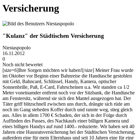
Versicherung
"Kulanz" der Städtischen Versicherung
Niestaspopolo
16.11.2012
0
Noch nicht bewertet
[size=6]Ihre Sorgen möchten wir haben![/size] Meiner Frau wurde
im Oktober vor Beginn einer Bahnreise die Handtasche gestohlen
mit Geld, Bahncard, Schlüssel, Handy, Kamera, optischer
Sonnenbrille, Paß, E-Card, Fahrscheinen u.a. Wir standen ca 1/2
Meter voneinamder entfernt noch vor der Sitzbank, die Handtasche
am Fenstersitz, während sie sich den Mantel ausgezogen hat. Der
Täter griff blitzschnell zwischen uns durch, drängte sich rüde am
noch im Gang steheden Koffer durch und rannte weg, stieg gleich
aus. Alles in allem 1700 € Schaden, der sich in der Folge durch
Auffinden des Passes, des Nachkaufs einer billigen Kamera und
eines billigen Handys auf rund 1400.- reduzierte. Wir haben seit 40
Jahren eine Hausratsversicherung bei der Städtischen Versicherung,
außerdem eine für mein Elternhaus und seit 10 Jahren eine für eine