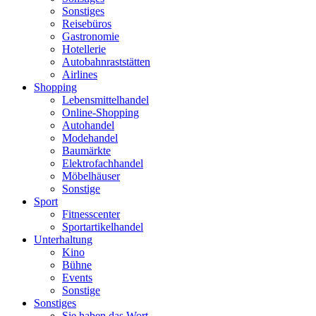
Sonstiges
Reisebüros
Gastronomie
Hotellerie
Autobahnraststätten
Airlines
Shopping
Lebensmittelhandel
Online-Shopping
Autohandel
Modehandel
Baumärkte
Elektrofachhandel
Möbelhäuser
Sonstige
Sport
Fitnesscenter
Sportartikelhandel
Unterhaltung
Kino
Bühne
Events
Sonstige
Sonstiges
Sie haben das Wort