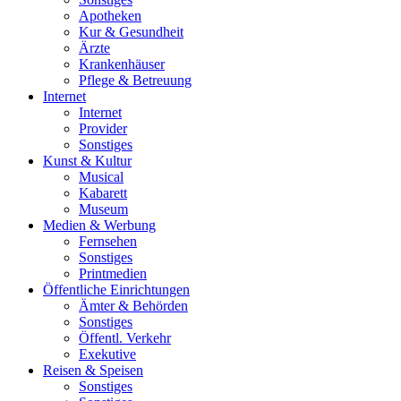
Apotheken
Kur & Gesundheit
Ärzte
Krankenhäuser
Pflege & Betreuung
Internet
Internet
Provider
Sonstiges
Kunst & Kultur
Musical
Kabarett
Museum
Medien & Werbung
Fernsehen
Sonstiges
Printmedien
Öffentliche Einrichtungen
Ämter & Behörden
Sonstiges
Öffentl. Verkehr
Exekutive
Reisen & Speisen
Sonstiges