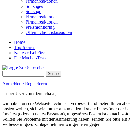
Firmenreaktionen
Sonstiges
Sonstige
Firmenreaktionen
Firmenreaktionen
Preismonitoring
Öffentliche Diskussionen
Home
Top-Stories
Neueste Beiträge
Die Mucha -Tests
Suche
Suchformular
Anmelden / Registrieren
Lieber User von diemucha.at,
wir haben unsere Webseite technisch verbessert und bieten Ihnen ab so
posten wollen, sich wie immer anzumelden. Da die Passwörter der Use
ihr altes (oder ein neues Passwort), ungestörtes Posten ist danach sof
Sollten Sie Probleme mit der Anmeldung haben, senden Sie bitte e
Verbesserungsvorschläge nehmen wir gerne entgegen.