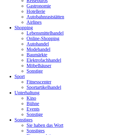
Reisebüros
Gastronomie
Hotellerie
Autobahnraststätten
Airlines
Shopping
Lebensmittelhandel
Online-Shopping
Autohandel
Modehandel
Baumärkte
Elektrofachhandel
Möbelhäuser
Sonstige
Sport
Fitnesscenter
Sportartikelhandel
Unterhaltung
Kino
Bühne
Events
Sonstige
Sonstiges
Sie haben das Wort
Sonstiges