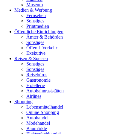
Museum
Medien & Werbung
Fernsehen
Sonstiges
Printmedien
Öffentliche Einrichtungen
Ämter & Behörden
Sonstiges
Öffentl. Verkehr
Exekutive
Reisen & Speisen
Sonstiges
Sonstiges
Reisebüros
Gastronomie
Hotellerie
Autobahnraststätten
Airlines
Shopping
Lebensmittelhandel
Online-Shopping
Autohandel
Modehandel
Baumärkte
Elektrofachhandel