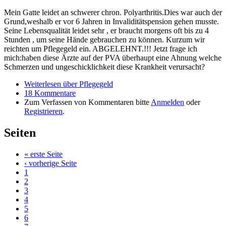
Mein Gatte leidet an schwerer chron. Polyarthritis.Dies war auch der
Grund,weshalb er vor 6 Jahren in Invaliditätspension gehen musste.
Seine Lebensqualität leidet sehr , er braucht morgens oft bis zu 4
Stunden , um seine Hände gebrauchen zu können. Kurzum wir
reichten um Pflegegeld ein. ABGELEHNT.!!! Jetzt frage ich
mich:haben diese Ärzte auf der PVA überhaupt eine Ahnung welche
Schmerzen und ungeschicklichkeit diese Krankheit verursacht?
Weiterlesen
über Pflegegeld
18 Kommentare
Zum Verfassen von Kommentaren bitte
Anmelden
oder
Registrieren
.
Seiten
« erste Seite
‹ vorherige Seite
1
2
3
4
5
6