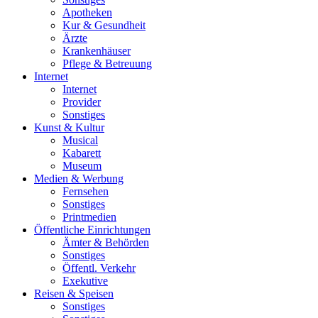
Apotheken
Kur & Gesundheit
Ärzte
Krankenhäuser
Pflege & Betreuung
Internet
Internet
Provider
Sonstiges
Kunst & Kultur
Musical
Kabarett
Museum
Medien & Werbung
Fernsehen
Sonstiges
Printmedien
Öffentliche Einrichtungen
Ämter & Behörden
Sonstiges
Öffentl. Verkehr
Exekutive
Reisen & Speisen
Sonstiges