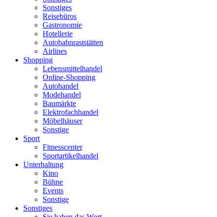
Sonstiges
Reisebüros
Gastronomie
Hotellerie
Autobahnraststätten
Airlines
Shopping
Lebensmittelhandel
Online-Shopping
Autohandel
Modehandel
Baumärkte
Elektrofachhandel
Möbelhäuser
Sonstige
Sport
Fitnesscenter
Sportartikelhandel
Unterhaltung
Kino
Bühne
Events
Sonstige
Sonstiges
Sie haben das Wort