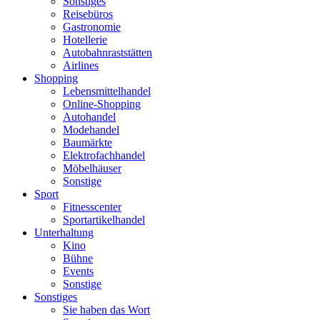
Sonstiges
Reisebüros
Gastronomie
Hotellerie
Autobahnraststätten
Airlines
Shopping
Lebensmittelhandel
Online-Shopping
Autohandel
Modehandel
Baumärkte
Elektrofachhandel
Möbelhäuser
Sonstige
Sport
Fitnesscenter
Sportartikelhandel
Unterhaltung
Kino
Bühne
Events
Sonstige
Sonstiges
Sie haben das Wort