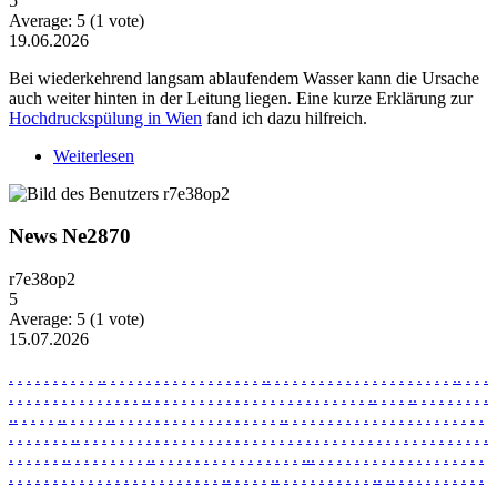
5
Average:
5
(
1
vote)
19.06.2026
Bei wiederkehrend langsam ablaufendem Wasser kann die Ursache
auch weiter hinten in der Leitung liegen. Eine kurze Erklärung zur
Hochdruckspülung in Wien
fand ich dazu hilfreich.
Weiterlesen
über Wiederkehrende Probleme mit langsam
ablaufendem Wasser
News Ne2870
r7e38op2
5
Average:
5
(
1
vote)
15.07.2026
.
.
.
.
.
.
.
.
.
.
.
.
.
.
.
.
.
.
.
.
.
.
.
.
.
.
.
.
.
.
.
.
.
.
.
.
.
.
.
.
.
.
.
.
.
.
.
.
.
.
.
.
.
.
.
.
.
.
.
.
.
.
.
.
.
.
.
.
.
.
.
.
.
.
.
.
.
.
.
.
.
.
.
.
.
.
.
.
.
.
.
.
.
.
.
.
.
.
.
.
.
.
.
.
.
.
.
.
.
.
.
.
.
.
.
.
.
.
.
.
.
.
.
.
.
.
.
.
.
.
.
.
.
.
.
.
.
.
.
.
.
.
.
.
.
.
.
.
.
.
.
.
.
.
.
.
.
.
.
.
.
.
.
.
.
.
.
.
.
.
.
.
.
.
.
.
.
.
.
.
.
.
.
.
.
.
.
.
.
.
.
.
.
.
.
.
.
.
.
.
.
.
.
.
.
.
.
.
.
.
.
.
.
.
.
.
.
.
.
.
.
.
.
.
.
.
.
.
.
.
.
.
.
.
.
.
.
.
.
.
.
.
.
.
.
.
.
.
.
.
.
.
.
.
.
.
.
.
.
.
.
.
.
.
.
.
.
.
.
.
.
.
.
.
.
.
.
.
.
.
.
.
.
.
.
.
.
.
.
.
.
.
.
.
.
.
.
.
.
.
.
.
.
.
.
.
.
.
.
.
.
.
.
.
.
.
.
.
.
.
.
.
.
.
.
.
.
.
.
.
.
.
.
.
.
.
.
.
.
.
.
.
.
.
.
.
.
.
.
.
.
.
.
.
.
.
.
.
.
.
.
.
.
.
.
.
.
.
.
.
.
.
.
.
.
.
.
.
.
.
.
.
.
.
.
.
.
.
.
.