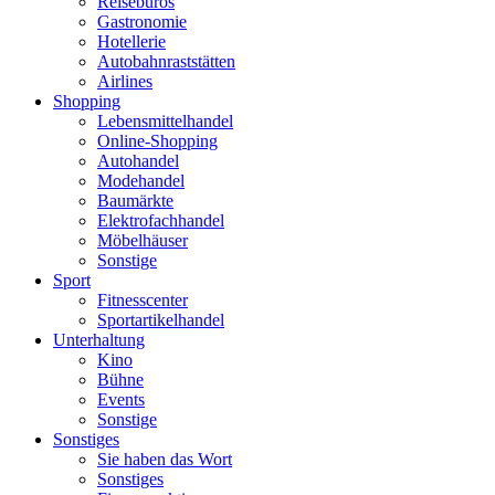
Reisebüros
Gastronomie
Hotellerie
Autobahnraststätten
Airlines
Shopping
Lebensmittelhandel
Online-Shopping
Autohandel
Modehandel
Baumärkte
Elektrofachhandel
Möbelhäuser
Sonstige
Sport
Fitnesscenter
Sportartikelhandel
Unterhaltung
Kino
Bühne
Events
Sonstige
Sonstiges
Sie haben das Wort
Sonstiges