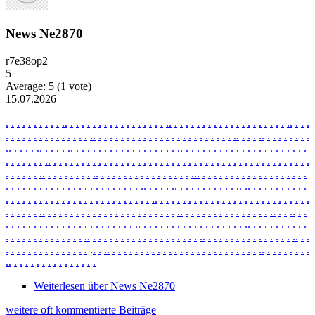
News Ne2870
r7e38op2
5
Average:
5
(
1
vote)
15.07.2026
.
.
.
.
.
.
.
.
.
.
.
.
.
.
.
.
.
.
.
.
.
.
.
.
.
.
.
.
.
.
.
.
.
.
.
.
.
.
.
.
.
.
.
.
.
.
.
.
.
.
.
.
.
.
.
.
.
.
.
.
.
.
.
.
.
.
.
.
.
.
.
.
.
.
.
.
.
.
.
.
.
.
.
.
.
.
.
.
.
.
.
.
.
.
.
.
.
.
.
.
.
.
.
.
.
.
.
.
.
.
.
.
.
.
.
.
.
.
.
.
.
.
.
.
.
.
.
.
.
.
.
.
.
.
.
.
.
.
.
.
.
.
.
.
.
.
.
.
.
.
.
.
.
.
.
.
.
.
.
.
.
.
.
.
.
.
.
.
.
.
.
.
.
.
.
.
.
.
.
.
.
.
.
.
.
.
.
.
.
.
.
.
.
.
.
.
.
.
.
.
.
.
.
.
.
.
.
.
.
.
.
.
.
.
.
.
.
.
.
.
.
.
.
.
.
.
.
.
.
.
.
.
.
.
.
.
.
.
.
.
.
.
.
.
.
.
.
.
.
.
.
.
.
.
.
.
.
.
.
.
.
.
.
.
.
.
.
.
.
.
.
.
.
.
.
.
.
.
.
.
.
.
.
.
.
.
.
.
.
.
.
.
.
.
.
.
.
.
.
.
.
.
.
.
.
.
.
.
.
.
.
.
.
.
.
.
.
.
.
.
.
.
.
.
.
.
.
.
.
.
.
.
.
.
.
.
.
.
.
.
.
.
.
.
.
.
.
.
.
.
.
.
.
.
.
.
.
.
.
.
.
.
.
.
.
.
.
.
.
.
.
.
.
.
.
.
.
.
.
.
.
.
.
.
.
.
.
.
.
.
.
.
.
.
.
.
.
.
.
.
.
.
.
.
.
.
.
.
.
.
.
.
.
.
.
.
.
.
.
.
.
.
.
.
.
.
.
.
.
.
.
.
.
.
.
.
.
.
.
.
.
.
.
.
.
.
.
.
.
.
.
.
.
.
.
.
.
.
.
.
.
.
.
.
.
.
.
.
.
.
.
.
.
.
.
.
.
.
.
.
.
.
.
.
.
.
.
.
.
.
.
.
.
.
.
.
.
.
.
.
.
.
.
.
.
.
.
.
.
.
.
.
.
.
.
.
.
.
.
.
.
.
.
.
.
.
.
.
.
.
.
.
.
.
.
.
.
.
.
.
.
.
.
.
.
.
.
.
.
.
.
.
.
.
.
.
.
.
.
.
.
.
.
.
.
.
.
.
.
.
.
.
.
.
.
.
.
.
.
.
.
.
.
.
.
.
.
.
.
.
.
.
.
.
.
.
.
.
.
.
.
.
.
.
.
.
.
.
.
.
.
.
.
.
.
.
.
.
.
.
.
.
.
.
.
.
.
.
.
.
Weiterlesen
über News Ne2870
weitere oft kommentierte Beiträge