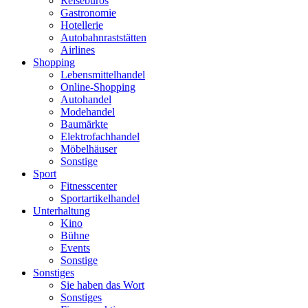
Reisebüros
Gastronomie
Hotellerie
Autobahnraststätten
Airlines
Shopping
Lebensmittelhandel
Online-Shopping
Autohandel
Modehandel
Baumärkte
Elektrofachhandel
Möbelhäuser
Sonstige
Sport
Fitnesscenter
Sportartikelhandel
Unterhaltung
Kino
Bühne
Events
Sonstige
Sonstiges
Sie haben das Wort
Sonstiges