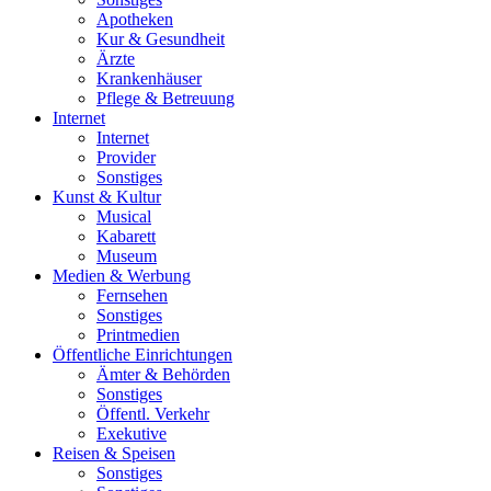
Apotheken
Kur & Gesundheit
Ärzte
Krankenhäuser
Pflege & Betreuung
Internet
Internet
Provider
Sonstiges
Kunst & Kultur
Musical
Kabarett
Museum
Medien & Werbung
Fernsehen
Sonstiges
Printmedien
Öffentliche Einrichtungen
Ämter & Behörden
Sonstiges
Öffentl. Verkehr
Exekutive
Reisen & Speisen
Sonstiges