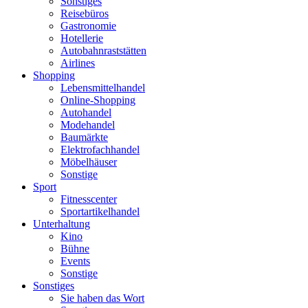
Sonstiges
Reisebüros
Gastronomie
Hotellerie
Autobahnraststätten
Airlines
Shopping
Lebensmittelhandel
Online-Shopping
Autohandel
Modehandel
Baumärkte
Elektrofachhandel
Möbelhäuser
Sonstige
Sport
Fitnesscenter
Sportartikelhandel
Unterhaltung
Kino
Bühne
Events
Sonstige
Sonstiges
Sie haben das Wort