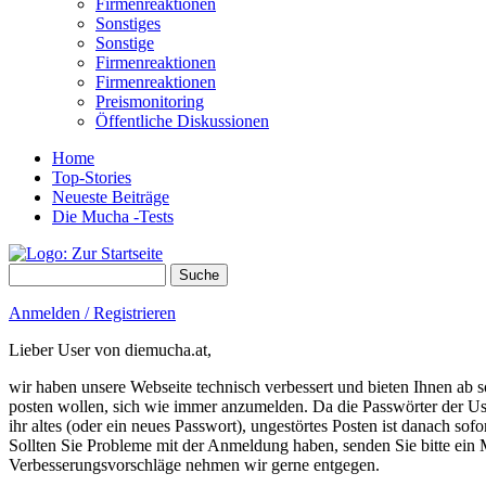
Firmenreaktionen
Sonstiges
Sonstige
Firmenreaktionen
Firmenreaktionen
Preismonitoring
Öffentliche Diskussionen
Home
Top-Stories
Neueste Beiträge
Die Mucha -Tests
Suche
Suchformular
Anmelden / Registrieren
Lieber User von diemucha.at,
wir haben unsere Webseite technisch verbessert und bieten Ihnen ab so
posten wollen, sich wie immer anzumelden. Da die Passwörter der Use
ihr altes (oder ein neues Passwort), ungestörtes Posten ist danach sof
Sollten Sie Probleme mit der Anmeldung haben, senden Sie bitte e
Verbesserungsvorschläge nehmen wir gerne entgegen.