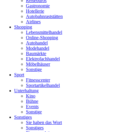
Reisebüros
Gastronomie
Hotellerie
Autobahnraststätten
Airlines
Shopping
Lebensmittelhandel
Online-Shopping
Autohandel
Modehandel
Baumärkte
Elektrofachhandel
Möbelhäuser
Sonstige
Sport
Fitnesscenter
Sportartikelhandel
Unterhaltung
Kino
Bühne
Events
Sonstige
Sonstiges
Sie haben das Wort
Sonstiges