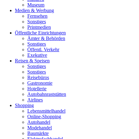
Museum
Medien & Werbung
Fernsehen
Sonstiges
Printmedien
Öffentliche Einrichtungen
Ämter & Behörden
Sonstiges
Öffentl. Verkehr
Exekutive
Reisen & Speisen
Sonstiges
Sonstiges
Reisebüros
Gastronomie
Hotellerie
Autobahnraststätten
Airlines
Shopping
Lebensmittelhandel
Online-Shopping
Autohandel
Modehandel
Baumärkte
Elektrofachhandel