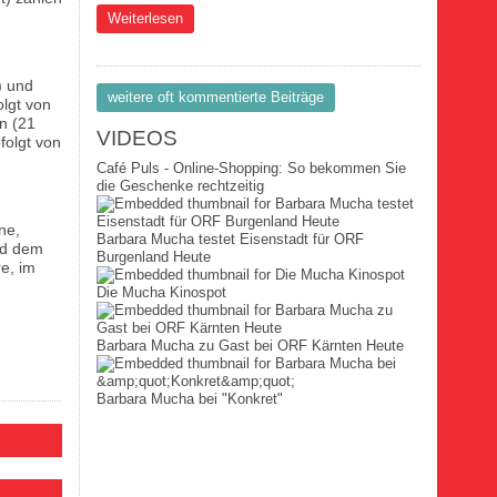
über News Ne2874
Weiterlesen
) und
weitere oft kommentierte Beiträge
lgt von
n (21
VIDEOS
folgt von
Café Puls - Online-Shopping: So bekommen Sie
die Geschenke rechtzeitig
ne,
Barbara Mucha testet Eisenstadt für ORF
nd dem
Burgenland Heute
e, im
Die Mucha Kinospot
Barbara Mucha zu Gast bei ORF Kärnten Heute
Barbara Mucha bei "Konkret"