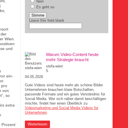
ht,
Nein
1
Es geht so
ko,
Leave this field blank
nsort
 der
er Wien.
DIE MUCHA-AUFREGER
ositiven
sse und
Warum Video-Content heute
mehr Strategie braucht
stefa-wien
5
r
on ein-
04.05.2026
en
Gute Videos sind heute mehr als schöne Bilder.
 pro
Unternehmen brauchen klare Botschaften,
e von
passende Formate und ein gutes Verständnis für
t“, so
Social Media. Wer sich näher damit beschäftigen
möchte, findet hier einen Überblick zu
rs extra
Videomarketing und Social Media Videos für
Unternehmen
.
n
über Warum Video-Content heute mehr Strategie
Weiterlesen
 Prozent