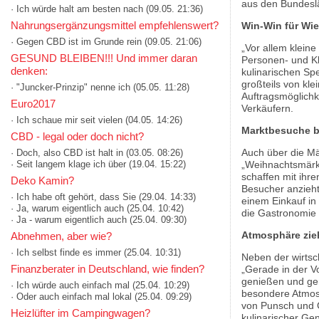
aus den Bundesl
· Ich würde halt am besten nach
(09.05. 21:36)
Nahrungsergänzungsmittel empfehlenswert?
Win-Win für Wie
· Gegen CBD ist im Grunde rein
(09.05. 21:06)
„Vor allem kleine
GESUND BLEIBEN!!! Und immer daran
Personen- und K
denken:
kulinarischen Spe
großteils von kle
· "Juncker-Prinzip" nenne ich
(05.05. 11:28)
Auftragsmöglichk
Euro2017
Verkäufern.
· Ich schaue mir seit vielen
(04.05. 14:26)
Marktbesuche br
CBD - legal oder doch nicht?
Auch über die Mä
· Doch, also CBD ist halt in
(03.05. 08:26)
„Weihnachtsmärkt
· Seit langem klage ich über
(19.04. 15:22)
schaffen mit ihre
Deko Kamin?
Besucher anzieht
· Ich habe oft gehört, dass Sie
(29.04. 14:33)
einem Einkauf in
· Ja, warum eigentlich auch
(25.04. 10:42)
die Gastronomie
· Ja - warum eigentlich auch
(25.04. 09:30)
Atmosphäre zie
Abnehmen, aber wie?
· Ich selbst finde es immer
(25.04. 10:31)
Neben der wirtsc
Finanzberater in Deutschland, wie finden?
„Gerade in der V
genießen und gem
· Ich würde auch einfach mal
(25.04. 10:29)
besondere Atmosp
· Oder auch einfach mal lokal
(25.04. 09:29)
von Punsch und G
Heizlüfter im Campingwagen?
kulinarischer Ge