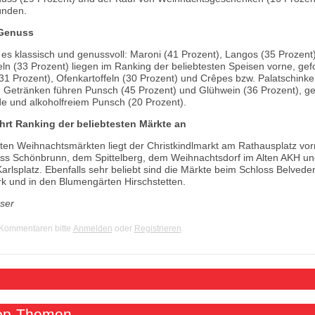
ünden.
 Genuss
t es klassisch und genussvoll: Maroni (41 Prozent), Langos (35 Prozent
n (33 Prozent) liegen im Ranking der beliebtesten Speisen vorne, gefo
(31 Prozent), Ofenkartoffeln (30 Prozent) und Crêpes bzw. Palatschinke
n Getränken führen Punsch (45 Prozent) und Glühwein (36 Prozent), ge
e und alkoholfreiem Punsch (20 Prozent).
hrt Ranking der beliebtesten Märkte an
sten Weihnachtsmärkten liegt der Christkindlmarkt am Rathausplatz vor
oss Schönbrunn, dem Spittelberg, dem Weihnachtsdorf im Alten AKH u
arlsplatz. Ebenfalls sehr beliebt sind die Märkte beim Schloss Belveder
 und in den Blumengärten Hirschstetten.
eser
 Kommentaren bitte
Anmelden
oder
Registrieren
.
Top-Themen