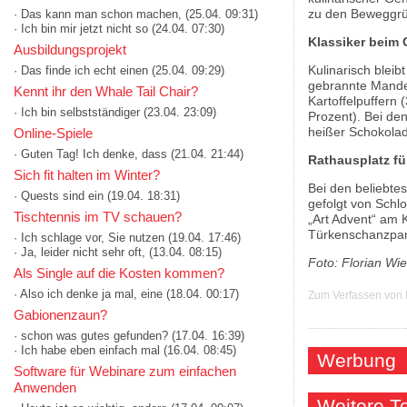
zu den Beweggr
· Das kann man schon machen,
(25.04. 09:31)
· Ich bin mir jetzt nicht so
(24.04. 07:30)
Klassiker beim
Ausbildungsprojekt
Kulinarisch bleib
· Das finde ich echt einen
(25.04. 09:29)
gebrannte Mandel
Kennt ihr den Whale Tail Chair?
Kartoffelpuffern 
· Ich bin selbstständiger
(23.04. 23:09)
Prozent). Bei de
heißer Schokolad
Online-Spiele
· Guten Tag! Ich denke, dass
(21.04. 21:44)
Rathausplatz fü
Sich fit halten im Winter?
Bei den beliebte
· Quests sind ein
(19.04. 18:31)
gefolgt von Schl
Tischtennis im TV schauen?
„Art Advent“ am K
Türkenschanzpark
· Ich schlage vor, Sie nutzen
(19.04. 17:46)
· Ja, leider nicht sehr oft,
(13.04. 08:15)
Foto: Florian Wi
Als Single auf die Kosten kommen?
· Also ich denke ja mal, eine
(18.04. 00:17)
Zum Verfassen von
Gabionenzaun?
· schon was gutes gefunden?
(17.04. 16:39)
· Ich habe eben einfach mal
(16.04. 08:45)
Werbung
Software für Webinare zum einfachen
Anwenden
Weitere 