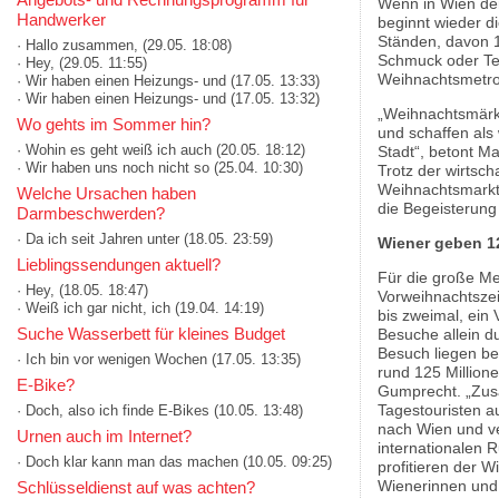
Wenn in Wien der
Handwerker
beginnt wieder d
Ständen, davon 
· Hallo zusammen,
(29.05. 18:08)
Schmuck oder Text
· Hey,
(29.05. 11:55)
Weihnachtsmetro
· Wir haben einen Heizungs- und
(17.05. 13:33)
· Wir haben einen Heizungs- und
(17.05. 13:32)
„Weihnachtsmärkte
Wo gehts im Sommer hin?
und schaffen als
· Wohin es geht weiß ich auch
(20.05. 18:12)
Stadt“, betont M
· Wir haben uns noch nicht so
(25.04. 10:30)
Trotz der wirtsch
Weihnachtsmarkts
Welche Ursachen haben
die Begeisterung
Darmbeschwerden?
· Da ich seit Jahren unter
(18.05. 23:59)
Wiener geben 1
Lieblingssendungen aktuell?
Für die große Me
· Hey,
(18.05. 18:47)
Vorweihnachtszei
· Weiß ich gar nicht, ich
(19.04. 14:19)
bis zweimal, ein 
Suche Wasserbett für kleines Budget
Besuche allein d
Besuch liegen be
· Ich bin vor wenigen Wochen
(17.05. 13:35)
rund 125 Millione
E-Bike?
Gumprecht. „Zusä
Tagestouristen a
· Doch, also ich finde E-Bikes
(10.05. 13:48)
nach Wien und ve
Urnen auch im Internet?
internationalen 
· Doch klar kann man das machen
(10.05. 09:25)
profitieren der 
Wienerinnen und
Schlüsseldienst auf was achten?