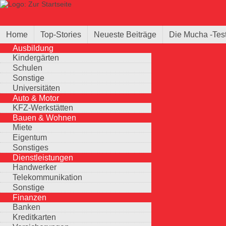
Direkt zum Inhalt
Suche
Suchformular
Home
Top-Stories
Neueste Beiträge
Die Mucha -Tes
Ausbildung
Kindergärten
Schulen
Sonstige
Universitäten
Auto & Motor
KFZ-Werkstätten
Bauen & Wohnen
Miete
Eigentum
Sonstiges
Dienstleistungen
Handwerker
Telekommunikation
Sonstige
Finanzen
Banken
Kreditkarten