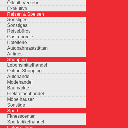
Öffentl. Verkehr
Exekutive
Reisen & Speisen
Sonstiges
Sonstiges
Reisebüros
Gastronomie
Hotellerie
Autobahnraststätten
Airlines
Shopping
Lebensmittelhandel
Online-Shopping
Autohandel
Modehandel
Baumärkte
Elektrofachhandel
Möbelhäuser
Sonstige
Sport
Fitnesscenter
Sportartikelhandel
Unterhaltung