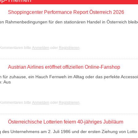
Shoppingcenter Performance Report Österreich 2026
chen Rahmenbedingungen für den stationären Handel in Österreich blei
nter Performance Report Österreich 2026
 Kommentaren bitte
Anmelden
oder
Registrieren
.
Austrian Airlines eröffnet offiziellen Online-Fanshop
n für zuhause, ein Hauch Fernweh im Alltag oder das perfekte Accessoi
e: Aus
lines eröffnet offiziellen Online-Fanshop
 Kommentaren bitte
Anmelden
oder
Registrieren
.
Österreichische Lotterien feiern 40-jähriges Jubiläum
 des Unternehmens am 2. Juli 1986 und der ersten Ziehung von Lotto