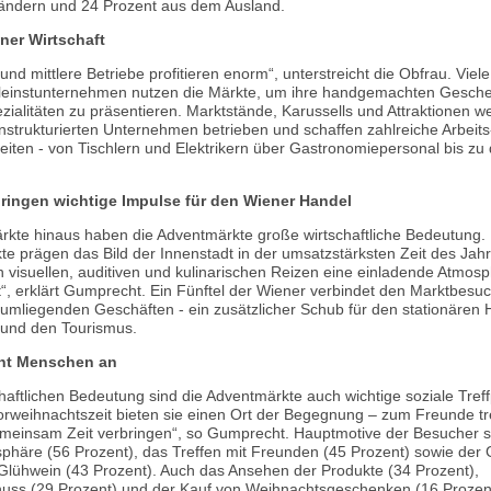
ändern und 24 Prozent aus dem Ausland.
ner Wirtschaft
 und mittlere Betriebe profitieren enorm“, unterstreicht die Obfrau. Viele
leinstunternehmen nutzen die Märkte, um ihre handgemachten Gesch
zialitäten zu präsentieren. Marktstände, Karussells und Attraktionen w
instrukturierten Unternehmen betrieben und schaffen zahlreiche Arbeits
eiten - von Tischlern und Elektrikern über Gastronomiepersonal bis zu
ingen wichtige Impulse für den Wiener Handel
rkte hinaus haben die Adventmärkte große wirtschaftliche Bedeutung.
e prägen das Bild der Innenstadt in der umsatzstärksten Zeit des Jah
n visuellen, auditiven und kulinarischen Reizen eine einladende Atmosp
“, erklärt Gumprecht. Ein Fünftel der Wiener verbindet den Marktbesuc
 umliegenden Geschäften - ein zusätzlicher Schub für den stationären 
 und den Tourismus.
ht Menschen an
haftlichen Bedeutung sind die Adventmärkte auch wichtige soziale Tref
orweihnachtszeit bieten sie einen Ort der Begegnung – zum Freunde tr
einsam Zeit verbringen“, so Gumprecht. Hauptmotive der Besucher s
häre (56 Prozent), das Treffen mit Freunden (45 Prozent) sowie der
lühwein (43 Prozent). Auch das Ansehen der Produkte (34 Prozent),
nuss (29 Prozent) und der Kauf von Weihnachtsgeschenken (16 Prozen