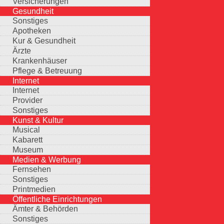
Versicherungen
Gesundheit
Sonstiges
Apotheken
Kur & Gesundheit
Ärzte
Krankenhäuser
Pflege & Betreuung
Internet
Internet
Provider
Sonstiges
Kunst & Kultur
Musical
Kabarett
Museum
Medien & Werbung
Fernsehen
Sonstiges
Printmedien
Öffentliche Einrichtungen
Ämter & Behörden
Sonstiges