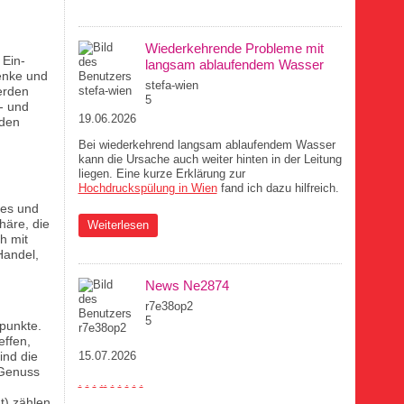
braucht
Wiederkehrende Probleme mit
 Ein-
langsam ablaufendem Wasser
enke und
stefa-wien
erden
5
- und
19.06.2026
 den
Bei wiederkehrend langsam ablaufendem Wasser
kann die Ursache auch weiter hinten in der Leitung
liegen. Eine kurze Erklärung zur
Hochdruckspülung in Wien
fand ich dazu hilfreich.
res und
häre, die
über Wiederkehrende Probleme mit langsam
Weiterlesen
h mit
ablaufendem Wasser
Handel,
News Ne2874
r7e38op2
5
fpunkte.
effen,
15.07.2026
ind die
 Genuss
.
.
.
.
.
.
.
.
.
.
t) zählen