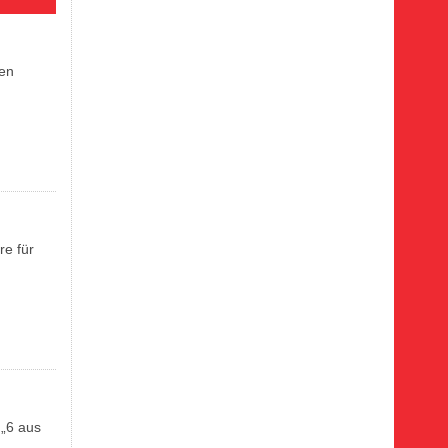
ben
re für
 „6 aus