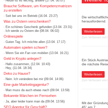
· Heute ist es wichtig, andere
(17.04. 00:07)
Brauche Software, um Kompetenzmatrizen
zu erstellen
· Seit bei uns im Betrieb
(16.04. 23:27)
Die wirtschaftli
Was zu Ostern verschenken?
herausfordernd.
· Ein schönes Geschenk gefunden
(13.04. 23:31)
· Ich werde zu Ostern die
(08.04. 06:02)
über Shoppingce
Weiterlesen
Onlinespiele
Zum Verfassen von
· Guten Tag. Ich möchte allen
(13.04. 17:17)
Automaten spielen schwer?
· Wenn Sie ein Fan von mobilen
(13.04. 16:21)
Geld in Krypto anlegen?
Ein Stück Austria
die nächste Reis
· Hallo zusammen,
(12.04. 10:43)
· Hey,
(11.04. 18:34)
Deko zu Hause?
über Austrian Air
Weiterlesen
· Nein. Ich verändere bei mir
(09.04. 14:06)
Zum Verfassen von
Eine gute Marketingagentur?
· Man muss da auch etwas nach
(09.04. 13:59)
Bekannte Märchen im Fernsehen
· Ja, aber leider kann man da
(09.04. 13:56)
Mit der Gründung
SEO Agentur für Geschäft?
45“ am 7.