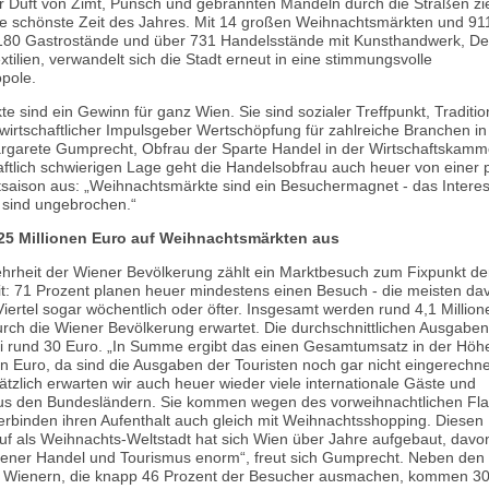
 Duft von Zimt, Punsch und gebrannten Mandeln durch die Straßen zie
ie schönste Zeit des Jahres. Mit 14 großen Weihnachtsmärkten und 91
180 Gastrostände und über 731 Handelsstände mit Kunsthandwerk, De
ilien, verwandelt sich die Stadt erneut in eine stimmungsvolle
pole.
 sind ein Gewinn für ganz Wien. Sie sind sozialer Treffpunkt, Traditio
 wirtschaftlicher Impulsgeber Wertschöpfung für zahlreiche Branchen in
argarete Gumprecht, Obfrau der Sparte Handel in der Wirtschaftskamm
aftlich schwierigen Lage geht die Handelsobfrau auch heuer von einer p
aison aus: „Weihnachtsmärkte sind ein Besuchermagnet - das Intere
 sind ungebrochen.“
25 Millionen Euro auf Weihnachtsmärkten aus
hrheit der Wiener Bevölkerung zählt ein Marktbesuch zum Fixpunkt de
t: 71 Prozent planen heuer mindestens einen Besuch - die meisten dav
Viertel sogar wöchentlich oder öfter. Insgesamt werden rund 4,1 Million
urch die Wiener Bevölkerung erwartet. Die durchschnittlichen Ausgaben
i rund 30 Euro. „In Summe ergibt das einen Gesamtumsatz in der Höh
n Euro, da sind die Ausgaben der Touristen noch gar nicht eingerechne
tzlich erwarten wir auch heuer wieder viele internationale Gäste und
us den Bundesländern. Sie kommen wegen des vorweihnachtlichen Flai
rbinden ihren Aufenthalt auch gleich mit Weihnachtsshopping. Diesen
Ruf als Weihnachts-Weltstadt hat sich Wien über Jahre aufgebaut, davo
Wiener Handel und Tourismus enorm“, freut sich Gumprecht. Neben den
 Wienern, die knapp 46 Prozent der Besucher ausmachen, kommen 30