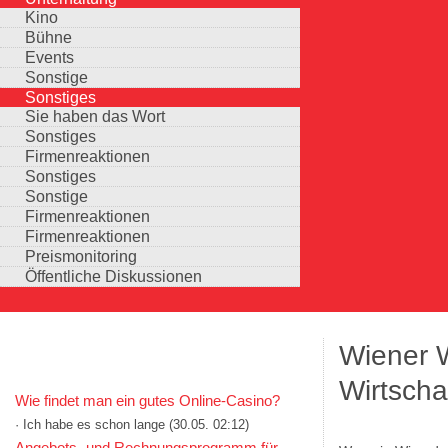
Kino
Bühne
Events
Sonstige
Sonstiges
Sie haben das Wort
Sonstiges
Firmenreaktionen
Sonstiges
Sonstige
Firmenreaktionen
Firmenreaktionen
Preismonitoring
Öffentliche Diskussionen
Wiener W
KOMMENTARE IN KURZFORM
Wirtscha
Wie findet man ein gutes Online-Casino?
· Ich habe es schon lange
(30.05. 02:12)
Auswahlmöglichkeiten
Angebots- und Rechnungsprogramm für