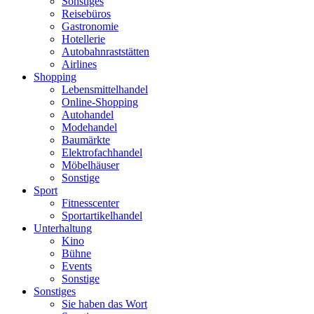
Sonstiges
Reisebüros
Gastronomie
Hotellerie
Autobahnraststätten
Airlines
Shopping
Lebensmittelhandel
Online-Shopping
Autohandel
Modehandel
Baumärkte
Elektrofachhandel
Möbelhäuser
Sonstige
Sport
Fitnesscenter
Sportartikelhandel
Unterhaltung
Kino
Bühne
Events
Sonstige
Sonstiges
Sie haben das Wort