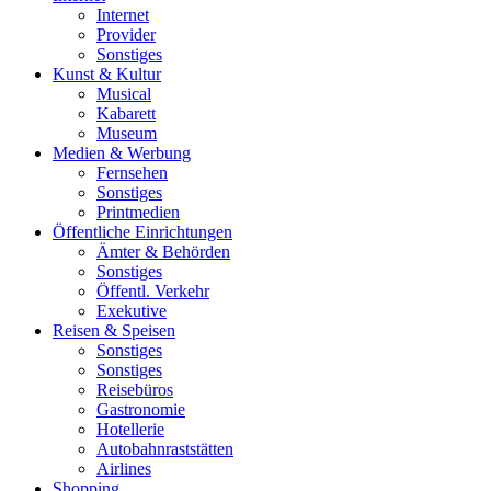
Internet
Provider
Sonstiges
Kunst & Kultur
Musical
Kabarett
Museum
Medien & Werbung
Fernsehen
Sonstiges
Printmedien
Öffentliche Einrichtungen
Ämter & Behörden
Sonstiges
Öffentl. Verkehr
Exekutive
Reisen & Speisen
Sonstiges
Sonstiges
Reisebüros
Gastronomie
Hotellerie
Autobahnraststätten
Airlines
Shopping