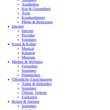
Apotheken
Kur & Gesundheit
Ärzte
Krankenhäuser
Pflege & Betreuung
Internet
Internet
Provider
Sonstiges
Kunst & Kultur
Musical
Kabarett
Museum
Medien & Werbung
Fernsehen
Sonstiges
Printmedien
Öffentliche Einrichtungen
Ämter & Behörden
Sonstiges
Öffentl. Verkehr
Exekutive
Reisen & Speisen
Sonstiges