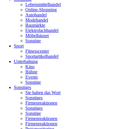
Lebensmittelhandel
Online-Shopping
Autohandel
Modehandel
Baumärkte
Elektrofachhandel
Möbelhäuser
Sonstige
Sport
Fitnesscenter
Sportartikelhandel
Unterhaltung
Kino
Bühne
Events
Sonstige
Sonstiges
Sie haben das Wort
Sonstiges
Firmenreaktionen
Sonstiges
Sonstige
Firmenreaktionen
Firmenreaktionen
Preismonitoring