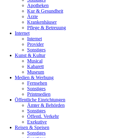
Apotheken
Kur & Gesundheit
Ärzte
Krankenhäuser
Pflege & Betreuung
Internet
Internet
Provider
Sonstiges
Kunst & Kultur
Musical
Kabarett
Museum
Medien & Werbung
Fernsehen
Sonstiges
Printmedien
Öffentliche Einrichtungen
Ämter & Behörden
Sonstiges
Öffentl. Verkehr
Exekutive
Reisen & Speisen
Sonstiges