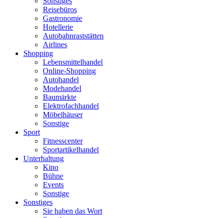
Sonstiges
Reisebüros
Gastronomie
Hotellerie
Autobahnraststätten
Airlines
Shopping
Lebensmittelhandel
Online-Shopping
Autohandel
Modehandel
Baumärkte
Elektrofachhandel
Möbelhäuser
Sonstige
Sport
Fitnesscenter
Sportartikelhandel
Unterhaltung
Kino
Bühne
Events
Sonstige
Sonstiges
Sie haben das Wort