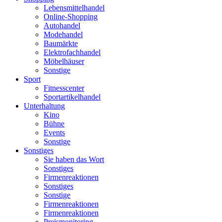
Lebensmittelhandel
Online-Shopping
Autohandel
Modehandel
Baumärkte
Elektrofachhandel
Möbelhäuser
Sonstige
Sport
Fitnesscenter
Sportartikelhandel
Unterhaltung
Kino
Bühne
Events
Sonstige
Sonstiges
Sie haben das Wort
Sonstiges
Firmenreaktionen
Sonstiges
Sonstige
Firmenreaktionen
Firmenreaktionen
Preismonitoring