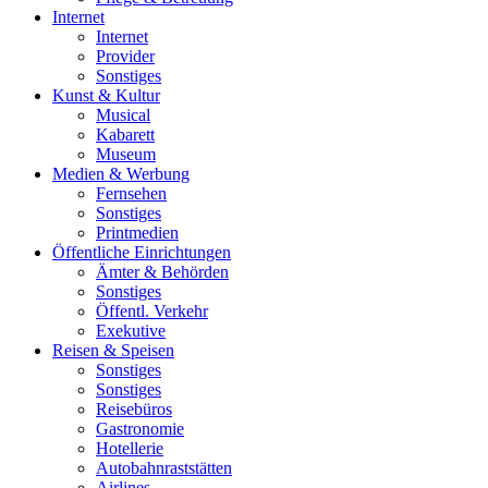
Internet
Internet
Provider
Sonstiges
Kunst & Kultur
Musical
Kabarett
Museum
Medien & Werbung
Fernsehen
Sonstiges
Printmedien
Öffentliche Einrichtungen
Ämter & Behörden
Sonstiges
Öffentl. Verkehr
Exekutive
Reisen & Speisen
Sonstiges
Sonstiges
Reisebüros
Gastronomie
Hotellerie
Autobahnraststätten
Airlines