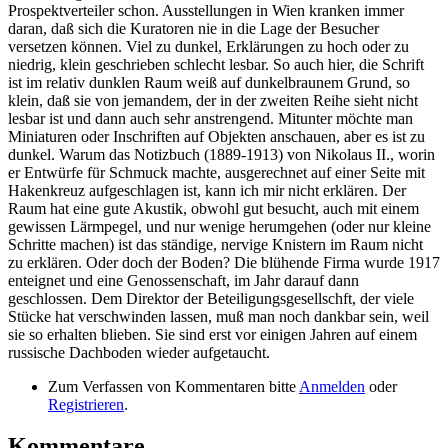
Prospektverteiler schon. Ausstellungen in Wien kranken immer
daran, daß sich die Kuratoren nie in die Lage der Besucher
versetzen können. Viel zu dunkel, Erklärungen zu hoch oder zu
niedrig, klein geschrieben schlecht lesbar. So auch hier, die Schrift
ist im relativ dunklen Raum weiß auf dunkelbraunem Grund, so
klein, daß sie von jemandem, der in der zweiten Reihe sieht nicht
lesbar ist und dann auch sehr anstrengend. Mitunter möchte man
Miniaturen oder Inschriften auf Objekten anschauen, aber es ist zu
dunkel. Warum das Notizbuch (1889-1913) von Nikolaus II., worin
er Entwürfe für Schmuck machte, ausgerechnet auf einer Seite mit
Hakenkreuz aufgeschlagen ist, kann ich mir nicht erklären. Der
Raum hat eine gute Akustik, obwohl gut besucht, auch mit einem
gewissen Lärmpegel, und nur wenige herumgehen (oder nur kleine
Schritte machen) ist das ständige, nervige Knistern im Raum nicht
zu erklären. Oder doch der Boden? Die blühende Firma wurde 1917
enteignet und eine Genossenschaft, im Jahr darauf dann
geschlossen. Dem Direktor der Beteiligungsgesellschft, der viele
Stücke hat verschwinden lassen, muß man noch dankbar sein, weil
sie so erhalten blieben. Sie sind erst vor einigen Jahren auf einem
russische Dachboden wieder aufgetaucht.
Zum Verfassen von Kommentaren bitte
Anmelden
oder
Registrieren
.
Kommentare