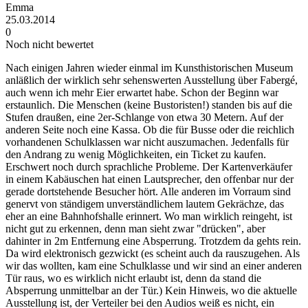
Emma
25.03.2014
0
Noch nicht bewertet
Nach einigen Jahren wieder einmal im Kunsthistorischen Museum
anläßlich der wirklich sehr sehenswerten Ausstellung über Fabergé,
auch wenn ich mehr Eier erwartet habe. Schon der Beginn war
erstaunlich. Die Menschen (keine Bustoristen!) standen bis auf die
Stufen draußen, eine 2er-Schlange von etwa 30 Metern. Auf der
anderen Seite noch eine Kassa. Ob die für Busse oder die reichlich
vorhandenen Schulklassen war nicht auszumachen. Jedenfalls für
den Andrang zu wenig Möglichkeiten, ein Ticket zu kaufen.
Erschwert noch durch sprachliche Probleme. Der Kartenverkäufer
in einem Kabäuschen hat einen Lautsprecher, den offenbar nur der
gerade dortstehende Besucher hört. Alle anderen im Vorraum sind
genervt von ständigem unverständlichem lautem Gekrächze, das
eher an eine Bahnhofshalle erinnert. Wo man wirklich reingeht, ist
nicht gut zu erkennen, denn man sieht zwar "drücken", aber
dahinter in 2m Entfernung eine Absperrung. Trotzdem da gehts rein.
Da wird elektronisch gezwickt (es scheint auch da rauszugehen. Als
wir das wollten, kam eine Schulklasse und wir sind an einer anderen
Tür raus, wo es wirklich nicht erlaubt ist, denn da stand die
Absperrung unmittelbar an der Tür.) Kein Hinweis, wo die aktuelle
Ausstellung ist, der Verteiler bei den Audios weiß es nicht, ein