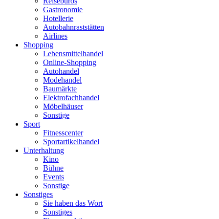
Reisebüros
Gastronomie
Hotellerie
Autobahnraststätten
Airlines
Shopping
Lebensmittelhandel
Online-Shopping
Autohandel
Modehandel
Baumärkte
Elektrofachhandel
Möbelhäuser
Sonstige
Sport
Fitnesscenter
Sportartikelhandel
Unterhaltung
Kino
Bühne
Events
Sonstige
Sonstiges
Sie haben das Wort
Sonstiges