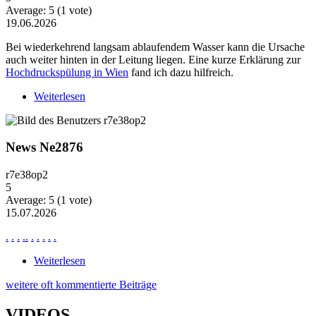
Average:
5
(
1
vote)
19.06.2026
Bei wiederkehrend langsam ablaufendem Wasser kann die Ursache
auch weiter hinten in der Leitung liegen. Eine kurze Erklärung zur
Hochdruckspülung in Wien
fand ich dazu hilfreich.
Weiterlesen
über Wiederkehrende Probleme mit langsam
ablaufendem Wasser
News Ne2876
r7e38op2
5
Average:
5
(
1
vote)
15.07.2026
.
.
.
.
.
.
.
.
.
.
Weiterlesen
über News Ne2876
weitere oft kommentierte Beiträge
VIDEOS