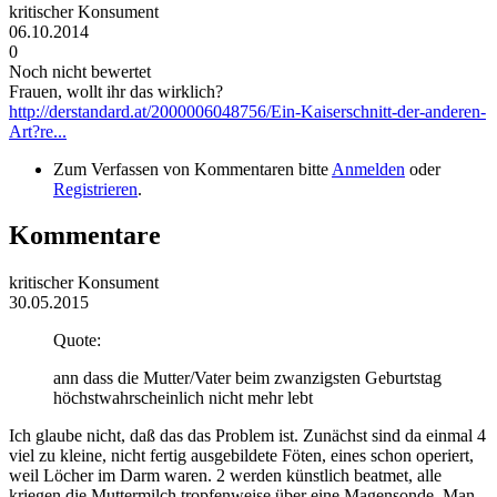
kritischer Konsument
06.10.2014
0
Noch nicht bewertet
Frauen, wollt ihr das wirklich?
http://derstandard.at/2000006048756/Ein-Kaiserschnitt-der-anderen-
Art?re...
Zum Verfassen von Kommentaren bitte
Anmelden
oder
Registrieren
.
Kommentare
kritischer Konsument
30.05.2015
Quote:
ann dass die Mutter/Vater beim zwanzigsten Geburtstag
höchstwahrscheinlich nicht mehr lebt
Ich glaube nicht, daß das das Problem ist. Zunächst sind da einmal 4
viel zu kleine, nicht fertig ausgebildete Föten, eines schon operiert,
weil Löcher im Darm waren. 2 werden künstlich beatmet, alle
kriegen die Muttermilch tropfenweise über eine Magensonde. Man