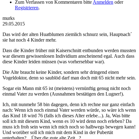
Zum Verfassen von Kommentaren bitte
Anmelden
oder
Registrieren
.
murks
29.05.2015
Das wird der alten Huatblumen ziemlich schnurz sein, Hauptsach´
sie hat noch 4 Kinder mehr.
Dass die Kinder früher mit Kaiserschnitt entbunden werden mussten
war diesem gewissenlosen Individium anscheinend egal. Auch dass
diese Kinder leiden müssen (was vorhersehbar war).
Die Alte braucht keine Kinder, sondern sehr dringend einen
Vogeldoktor, denn so saublöd darf man doch mit 65 nicht mehr sein.
Sogar ein Mann mit 65 ist (meistens) vernünftig genug nicht noch
einmal Vater zu werden (Ausnahmen bestätigen den Lugner!).
Ich, mit nunmehr 58 bin dagegen, denn ich rechne nur ganz einfach
nach: Wenn ich noch einmal Vater werden würde, so wäre ich wenn
das Kind 18 wird 76 (falls ich dieses Alter erlebe...). Ja, Was bitte
soll ich mit diesem Kind, wenn es 10 wird denn noch erleben? Da
muss ich froh sein wenn ich mich noch so halbwegs bewegen kann!
Und worüber soll ich mich mit dem Kind in der Pubertät
unterhalten? ...Über die gute alte Zeit...?