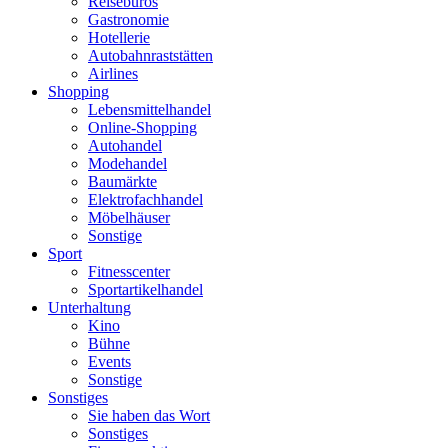
Reisebüros
Gastronomie
Hotellerie
Autobahnraststätten
Airlines
Shopping
Lebensmittelhandel
Online-Shopping
Autohandel
Modehandel
Baumärkte
Elektrofachhandel
Möbelhäuser
Sonstige
Sport
Fitnesscenter
Sportartikelhandel
Unterhaltung
Kino
Bühne
Events
Sonstige
Sonstiges
Sie haben das Wort
Sonstiges