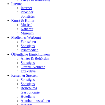
Internet
Internet
Provider
Sonstiges
Kunst & Kultur
Musical
Kabarett
Museum
Medien & Werbung
Fernsehen
Sonstiges
Printmedien
Öffentliche Einrichtungen
Ämter & Behörden
Sonstiges
Öffentl. Verkehr
Exekutive
Reisen & Speisen
Sonstiges
Sonstiges
Reisebüros
Gastronomie
Hotellerie
Autobahnraststätten
Airlines