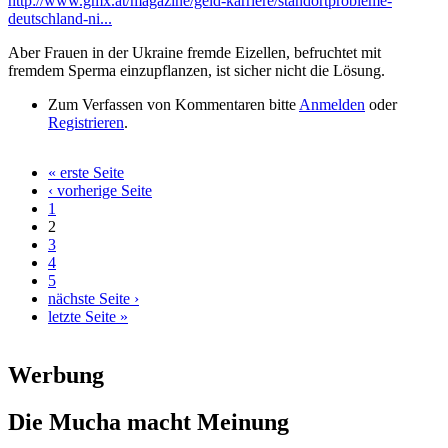
http://www.gmx.at/magazine/geld-karriere/standortprobleme-
deutschland-ni...
Aber Frauen in der Ukraine fremde Eizellen, befruchtet mit
fremdem Sperma einzupflanzen, ist sicher nicht die Lösung.
Zum Verfassen von Kommentaren bitte
Anmelden
oder
Registrieren
.
« erste Seite
Seiten
‹ vorherige Seite
1
2
3
4
5
nächste Seite ›
letzte Seite »
Werbung
Die Mucha macht Meinung