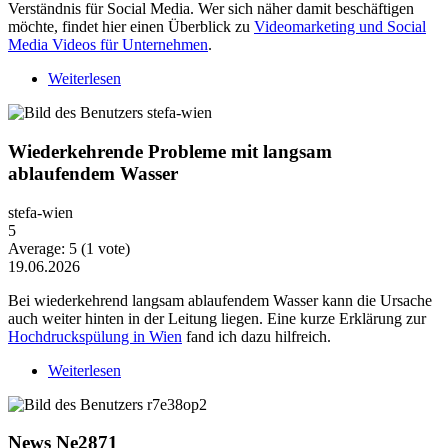
Verständnis für Social Media. Wer sich näher damit beschäftigen
möchte, findet hier einen Überblick zu
Videomarketing und Social
Media Videos für Unternehmen
.
Weiterlesen
über Warum Video-Content heute mehr Strategie
braucht
Wiederkehrende Probleme mit langsam
ablaufendem Wasser
stefa-wien
5
Average:
5
(
1
vote)
19.06.2026
Bei wiederkehrend langsam ablaufendem Wasser kann die Ursache
auch weiter hinten in der Leitung liegen. Eine kurze Erklärung zur
Hochdruckspülung in Wien
fand ich dazu hilfreich.
Weiterlesen
über Wiederkehrende Probleme mit langsam
ablaufendem Wasser
News Ne2871