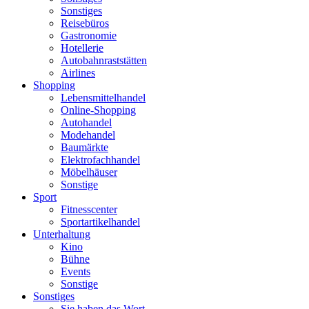
Sonstiges
Reisebüros
Gastronomie
Hotellerie
Autobahnraststätten
Airlines
Shopping
Lebensmittelhandel
Online-Shopping
Autohandel
Modehandel
Baumärkte
Elektrofachhandel
Möbelhäuser
Sonstige
Sport
Fitnesscenter
Sportartikelhandel
Unterhaltung
Kino
Bühne
Events
Sonstige
Sonstiges
Sie haben das Wort