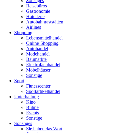
Sonstiges
Reisebüros
Gastronomie
Hotellerie
Autobahnraststätten
Airlines
Shopping
Lebensmittelhandel
Online-Shopping
Autohandel
Modehandel
Baumärkte
Elektrofachhandel
Möbelhäuser
Sonstige
Sport
Fitnesscenter
Sportartikelhandel
Unterhaltung
Kino
Bühne
Events
Sonstige
Sonstiges
Sie haben das Wort