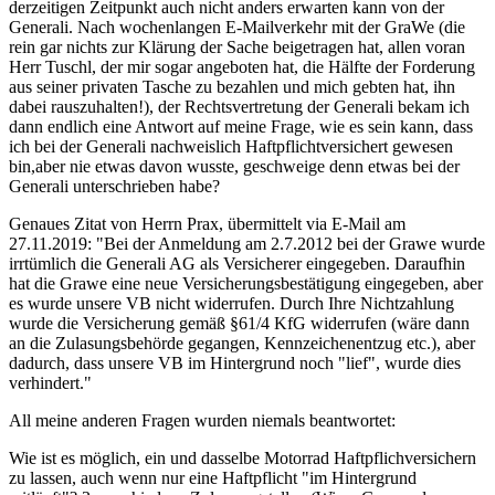
derzeitigen Zeitpunkt auch nicht anders erwarten kann von der
Generali. Nach wochenlangen E-Mailverkehr mit der GraWe (die
rein gar nichts zur Klärung der Sache beigetragen hat, allen voran
Herr Tuschl, der mir sogar angeboten hat, die Hälfte der Forderung
aus seiner privaten Tasche zu bezahlen und mich gebten hat, ihn
dabei rauszuhalten!), der Rechtsvertretung der Generali bekam ich
dann endlich eine Antwort auf meine Frage, wie es sein kann, dass
ich bei der Generali nachweislich Haftpflichtversichert gewesen
bin,aber nie etwas davon wusste, geschweige denn etwas bei der
Generali unterschrieben habe?
Genaues Zitat von Herrn Prax, übermittelt via E-Mail am
27.11.2019: "Bei der Anmeldung am 2.7.2012 bei der Grawe wurde
irrtümlich die Generali AG als Versicherer eingegeben. Daraufhin
hat die Grawe eine neue Versicherungsbestätigung eingegeben, aber
es wurde unsere VB nicht widerrufen. Durch Ihre Nichtzahlung
wurde die Versicherung gemäß §61/4 KfG widerrufen (wäre dann
an die Zulasungsbehörde gegangen, Kennzeichenentzug etc.), aber
dadurch, dass unsere VB im Hintergrund noch "lief", wurde dies
verhindert."
All meine anderen Fragen wurden niemals beantwortet:
Wie ist es möglich, ein und dasselbe Motorrad Haftpflichversichern
zu lassen, auch wenn nur eine Haftpflicht "im Hintergrund