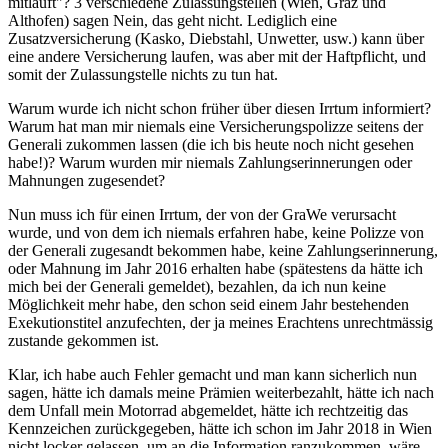
mitläuft"? 3 verschiedene Zulassungstellen (Wien, Graz und
Althofen) sagen Nein, das geht nicht. Lediglich eine
Zusatzversicherung (Kasko, Diebstahl, Unwetter, usw.) kann über
eine andere Versicherung laufen, was aber mit der Haftpflicht, und
somit der Zulassungstelle nichts zu tun hat.
Warum wurde ich nicht schon früher über diesen Irrtum informiert?
Warum hat man mir niemals eine Versicherungspolizze seitens der
Generali zukommen lassen (die ich bis heute noch nicht gesehen
habe!)? Warum wurden mir niemals Zahlungserinnerungen oder
Mahnungen zugesendet?
Nun muss ich für einen Irrtum, der von der GraWe verursacht
wurde, und von dem ich niemals erfahren habe, keine Polizze von
der Generali zugesandt bekommen habe, keine Zahlungserinnerung,
oder Mahnung im Jahr 2016 erhalten habe (spätestens da hätte ich
mich bei der Generali gemeldet), bezahlen, da ich nun keine
Möglichkeit mehr habe, den schon seid einem Jahr bestehenden
Exekutionstitel anzufechten, der ja meines Erachtens unrechtmässig
zustande gekommen ist.
Klar, ich habe auch Fehler gemacht und man kann sicherlich nun
sagen, hätte ich damals meine Prämien weiterbezahlt, hätte ich nach
dem Unfall mein Motorrad abgemeldet, hätte ich rechtzeitig das
Kennzeichen zurückgegeben, hätte ich schon im Jahr 2018 in Wien
nicht locker gelassen, um an die Information ranzukommen, wäre