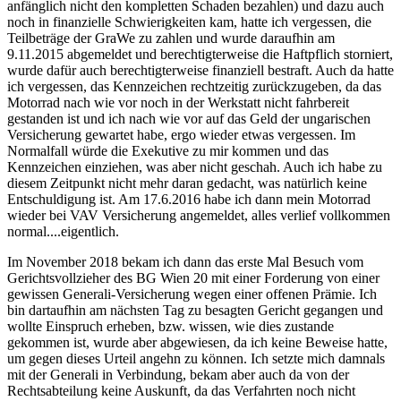
anfänglich nicht den kompletten Schaden bezahlen) und dazu auch
noch in finanzielle Schwierigkeiten kam, hatte ich vergessen, die
Teilbeträge der GraWe zu zahlen und wurde daraufhin am
9.11.2015 abgemeldet und berechtigterweise die Haftpflich storniert,
wurde dafür auch berechtigterweise finanziell bestraft. Auch da hatte
ich vergessen, das Kennzeichen rechtzeitig zurückzugeben, da das
Motorrad nach wie vor noch in der Werkstatt nicht fahrbereit
gestanden ist und ich nach wie vor auf das Geld der ungarischen
Versicherung gewartet habe, ergo wieder etwas vergessen. Im
Normalfall würde die Exekutive zu mir kommen und das
Kennzeichen einziehen, was aber nicht geschah. Auch ich habe zu
diesem Zeitpunkt nicht mehr daran gedacht, was natürlich keine
Entschuldigung ist. Am 17.6.2016 habe ich dann mein Motorrad
wieder bei VAV Versicherung angemeldet, alles verlief vollkommen
normal....eigentlich.
Im November 2018 bekam ich dann das erste Mal Besuch vom
Gerichtsvollzieher des BG Wien 20 mit einer Forderung von einer
gewissen Generali-Versicherung wegen einer offenen Prämie. Ich
bin dartaufhin am nächsten Tag zu besagten Gericht gegangen und
wollte Einspruch erheben, bzw. wissen, wie dies zustande
gekommen ist, wurde aber abgewiesen, da ich keine Beweise hatte,
um gegen dieses Urteil angehn zu können. Ich setzte mich damnals
mit der Generali in Verbindung, bekam aber auch da von der
Rechtsabteilung keine Auskunft, da das Verfahrten noch nicht