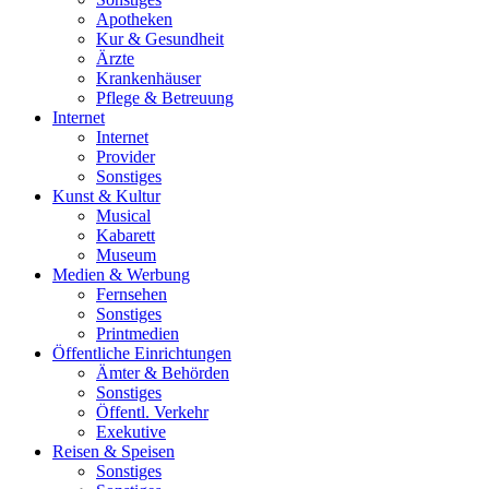
Apotheken
Kur & Gesundheit
Ärzte
Krankenhäuser
Pflege & Betreuung
Internet
Internet
Provider
Sonstiges
Kunst & Kultur
Musical
Kabarett
Museum
Medien & Werbung
Fernsehen
Sonstiges
Printmedien
Öffentliche Einrichtungen
Ämter & Behörden
Sonstiges
Öffentl. Verkehr
Exekutive
Reisen & Speisen
Sonstiges