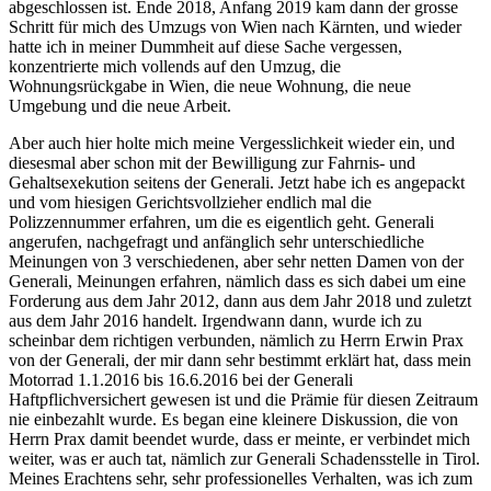
abgeschlossen ist. Ende 2018, Anfang 2019 kam dann der grosse
Schritt für mich des Umzugs von Wien nach Kärnten, und wieder
hatte ich in meiner Dummheit auf diese Sache vergessen,
konzentrierte mich vollends auf den Umzug, die
Wohnungsrückgabe in Wien, die neue Wohnung, die neue
Umgebung und die neue Arbeit.
Aber auch hier holte mich meine Vergesslichkeit wieder ein, und
diesesmal aber schon mit der Bewilligung zur Fahrnis- und
Gehaltsexekution seitens der Generali. Jetzt habe ich es angepackt
und vom hiesigen Gerichtsvollzieher endlich mal die
Polizzennummer erfahren, um die es eigentlich geht. Generali
angerufen, nachgefragt und anfänglich sehr unterschiedliche
Meinungen von 3 verschiedenen, aber sehr netten Damen von der
Generali, Meinungen erfahren, nämlich dass es sich dabei um eine
Forderung aus dem Jahr 2012, dann aus dem Jahr 2018 und zuletzt
aus dem Jahr 2016 handelt. Irgendwann dann, wurde ich zu
scheinbar dem richtigen verbunden, nämlich zu Herrn Erwin Prax
von der Generali, der mir dann sehr bestimmt erklärt hat, dass mein
Motorrad 1.1.2016 bis 16.6.2016 bei der Generali
Haftpflichversichert gewesen ist und die Prämie für diesen Zeitraum
nie einbezahlt wurde. Es began eine kleinere Diskussion, die von
Herrn Prax damit beendet wurde, dass er meinte, er verbindet mich
weiter, was er auch tat, nämlich zur Generali Schadensstelle in Tirol.
Meines Erachtens sehr, sehr professionelles Verhalten, was ich zum