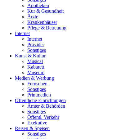
Apotheken
Kur & Gesundheit
Ärzte
Krankenhäuser
Pflege & Betreuung
Internet
Internet
Provider
Sonstiges
Kunst & Kultur
Musical
Kabarett
Museum
Medien & Werbung
Fernsehen
Sonstiges
Printmedien
Öffentliche Einrichtungen
Ämter & Behörden
Sonstiges
Öffentl. Verkehr
Exekutive
Reisen & Speisen
Sonstiges