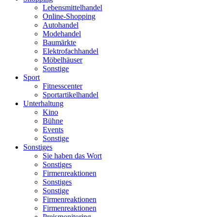
Lebensmittelhandel
Online-Shopping
Autohandel
Modehandel
Baumärkte
Elektrofachhandel
Möbelhäuser
Sonstige
Sport
Fitnesscenter
Sportartikelhandel
Unterhaltung
Kino
Bühne
Events
Sonstige
Sonstiges
Sie haben das Wort
Sonstiges
Firmenreaktionen
Sonstiges
Sonstige
Firmenreaktionen
Firmenreaktionen
Preismonitoring