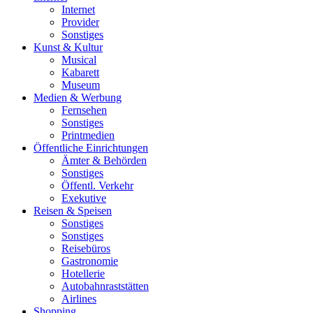
Internet
Provider
Sonstiges
Kunst & Kultur
Musical
Kabarett
Museum
Medien & Werbung
Fernsehen
Sonstiges
Printmedien
Öffentliche Einrichtungen
Ämter & Behörden
Sonstiges
Öffentl. Verkehr
Exekutive
Reisen & Speisen
Sonstiges
Sonstiges
Reisebüros
Gastronomie
Hotellerie
Autobahnraststätten
Airlines
Shopping