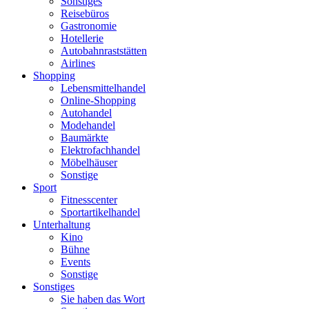
Sonstiges
Reisebüros
Gastronomie
Hotellerie
Autobahnraststätten
Airlines
Shopping
Lebensmittelhandel
Online-Shopping
Autohandel
Modehandel
Baumärkte
Elektrofachhandel
Möbelhäuser
Sonstige
Sport
Fitnesscenter
Sportartikelhandel
Unterhaltung
Kino
Bühne
Events
Sonstige
Sonstiges
Sie haben das Wort