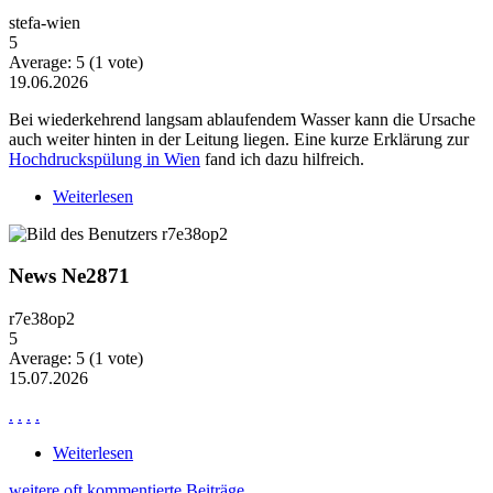
stefa-wien
5
Average:
5
(
1
vote)
19.06.2026
Bei wiederkehrend langsam ablaufendem Wasser kann die Ursache
auch weiter hinten in der Leitung liegen. Eine kurze Erklärung zur
Hochdruckspülung in Wien
fand ich dazu hilfreich.
Weiterlesen
über Wiederkehrende Probleme mit langsam
ablaufendem Wasser
News Ne2871
r7e38op2
5
Average:
5
(
1
vote)
15.07.2026
.
.
.
.
Weiterlesen
über News Ne2871
weitere oft kommentierte Beiträge