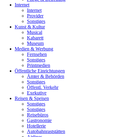
Internet
Internet
Provider
Sonstiges
Kunst & Kultur
Musical
Kabarett
Museum
Medien & Werbung
Fernsehen
Sonstiges
Printmedien
Öffentliche Einrichtungen
Ämter & Behörden
Sonstiges
Öffentl. Verkehr
Exekutive
Reisen & Speisen
Sonstiges
Sonstiges
Reisebüros
Gastronomie
Hotellerie
Autobahnraststätten
Airlines