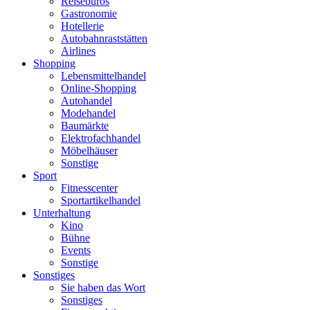
Reisebüros
Gastronomie
Hotellerie
Autobahnraststätten
Airlines
Shopping
Lebensmittelhandel
Online-Shopping
Autohandel
Modehandel
Baumärkte
Elektrofachhandel
Möbelhäuser
Sonstige
Sport
Fitnesscenter
Sportartikelhandel
Unterhaltung
Kino
Bühne
Events
Sonstige
Sonstiges
Sie haben das Wort
Sonstiges