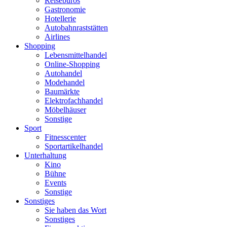
Reisebüros
Gastronomie
Hotellerie
Autobahnraststätten
Airlines
Shopping
Lebensmittelhandel
Online-Shopping
Autohandel
Modehandel
Baumärkte
Elektrofachhandel
Möbelhäuser
Sonstige
Sport
Fitnesscenter
Sportartikelhandel
Unterhaltung
Kino
Bühne
Events
Sonstige
Sonstiges
Sie haben das Wort
Sonstiges