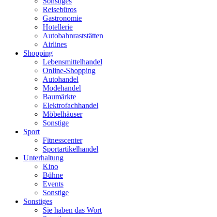
Sonstiges
Reisebüros
Gastronomie
Hotellerie
Autobahnraststätten
Airlines
Shopping
Lebensmittelhandel
Online-Shopping
Autohandel
Modehandel
Baumärkte
Elektrofachhandel
Möbelhäuser
Sonstige
Sport
Fitnesscenter
Sportartikelhandel
Unterhaltung
Kino
Bühne
Events
Sonstige
Sonstiges
Sie haben das Wort