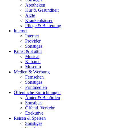
Apotheken
Kur & Gesundheit
Ärzte
Krankenhäuser
Pflege & Betreuung
Internet
Internet
Provider
Sonstiges
Kunst & Kultur
Musical
Kabarett
Museum
Medien & Werbung
Fernsehen
Sonstiges
Printmedien
Öffentliche Einrichtungen
Ämter & Behörden
Sonstiges
Öffentl. Verkehr
Exekutive
Reisen & Speisen
Sonstiges