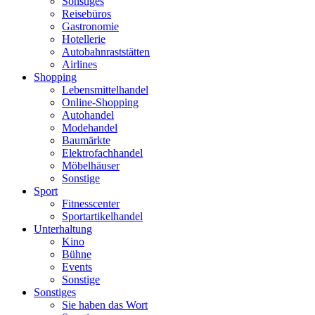
Sonstiges
Reisebüros
Gastronomie
Hotellerie
Autobahnraststätten
Airlines
Shopping
Lebensmittelhandel
Online-Shopping
Autohandel
Modehandel
Baumärkte
Elektrofachhandel
Möbelhäuser
Sonstige
Sport
Fitnesscenter
Sportartikelhandel
Unterhaltung
Kino
Bühne
Events
Sonstige
Sonstiges
Sie haben das Wort