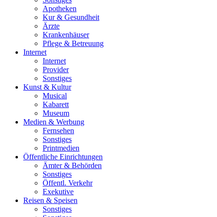
Apotheken
Kur & Gesundheit
Ärzte
Krankenhäuser
Pflege & Betreuung
Internet
Internet
Provider
Sonstiges
Kunst & Kultur
Musical
Kabarett
Museum
Medien & Werbung
Fernsehen
Sonstiges
Printmedien
Öffentliche Einrichtungen
Ämter & Behörden
Sonstiges
Öffentl. Verkehr
Exekutive
Reisen & Speisen
Sonstiges