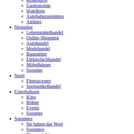
Reisebüros
Gastronomie
Hotellerie
Autobahnraststätten
Airlines
Shopping
Lebensmittelhandel
Online-Shopping
Autohandel
Modehandel
Baumärkte
Elektrofachhandel
Möbelhäuser
Sonstige
Sport
Fitnesscenter
Sportartikelhandel
Unterhaltung
Kino
Bühne
Events
Sonstige
Sonstiges
Sie haben das Wort
Sonstiges