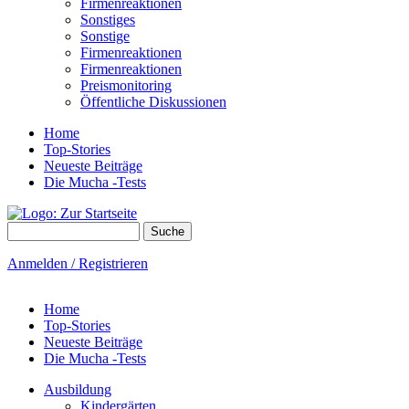
Firmenreaktionen
Sonstiges
Sonstige
Firmenreaktionen
Firmenreaktionen
Preismonitoring
Öffentliche Diskussionen
Home
Top-Stories
Neueste Beiträge
Die Mucha -Tests
Suche
Suchformular
Anmelden / Registrieren
Home
Top-Stories
Neueste Beiträge
Die Mucha -Tests
Ausbildung
Kindergärten