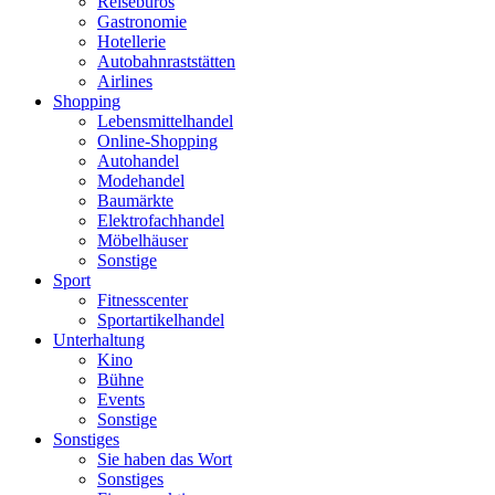
Reisebüros
Gastronomie
Hotellerie
Autobahnraststätten
Airlines
Shopping
Lebensmittelhandel
Online-Shopping
Autohandel
Modehandel
Baumärkte
Elektrofachhandel
Möbelhäuser
Sonstige
Sport
Fitnesscenter
Sportartikelhandel
Unterhaltung
Kino
Bühne
Events
Sonstige
Sonstiges
Sie haben das Wort
Sonstiges