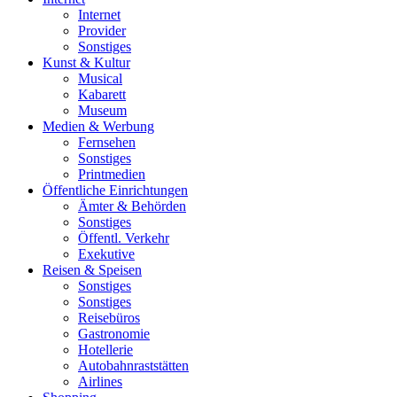
Internet
Provider
Sonstiges
Kunst & Kultur
Musical
Kabarett
Museum
Medien & Werbung
Fernsehen
Sonstiges
Printmedien
Öffentliche Einrichtungen
Ämter & Behörden
Sonstiges
Öffentl. Verkehr
Exekutive
Reisen & Speisen
Sonstiges
Sonstiges
Reisebüros
Gastronomie
Hotellerie
Autobahnraststätten
Airlines