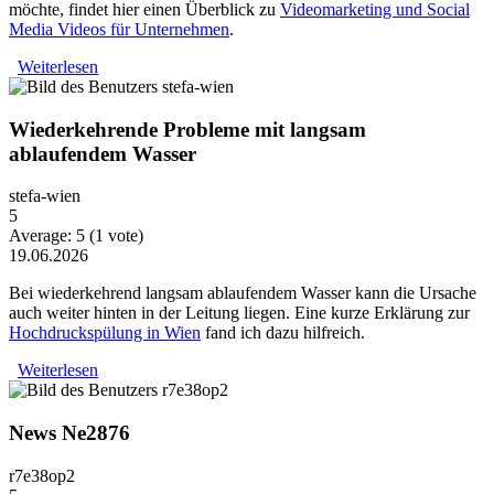
möchte, findet hier einen Überblick zu
Videomarketing und Social
Media Videos für Unternehmen
.
Weiterlesen
über Warum Video-Content heute mehr Strategie braucht
Wiederkehrende Probleme mit langsam
ablaufendem Wasser
stefa-wien
5
Average:
5
(
1
vote)
19.06.2026
Bei wiederkehrend langsam ablaufendem Wasser kann die Ursache
auch weiter hinten in der Leitung liegen. Eine kurze Erklärung zur
Hochdruckspülung in Wien
fand ich dazu hilfreich.
Weiterlesen
über Wiederkehrende Probleme mit langsam
ablaufendem Wasser
News Ne2876
r7e38op2