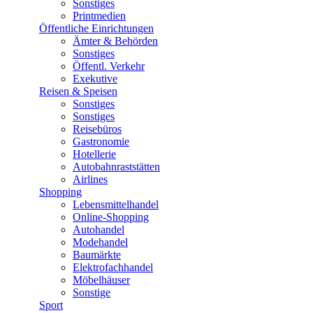
Sonstiges
Printmedien
Öffentliche Einrichtungen
Ämter & Behörden
Sonstiges
Öffentl. Verkehr
Exekutive
Reisen & Speisen
Sonstiges
Sonstiges
Reisebüros
Gastronomie
Hotellerie
Autobahnraststätten
Airlines
Shopping
Lebensmittelhandel
Online-Shopping
Autohandel
Modehandel
Baumärkte
Elektrofachhandel
Möbelhäuser
Sonstige
Sport