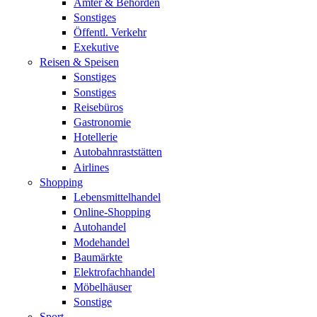
Ämter & Behörden
Sonstiges
Öffentl. Verkehr
Exekutive
Reisen & Speisen
Sonstiges
Sonstiges
Reisebüros
Gastronomie
Hotellerie
Autobahnraststätten
Airlines
Shopping
Lebensmittelhandel
Online-Shopping
Autohandel
Modehandel
Baumärkte
Elektrofachhandel
Möbelhäuser
Sonstige
Sport