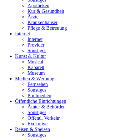
Apotheken
Kur & Gesundheit
Ärzte
Krankenhäuser
Pflege & Betreuung
Internet
Internet
Provider
Sonstiges
Kunst & Kultur
Musical
Kabarett
Museum
Medien & Werbung
Fernsehen
Sonstiges
Printmedien
Öffentliche Einrichtungen
Ämter & Behörden
Sonstiges
Öffentl. Verkehr
Exekutive
Reisen & Speisen
Sonstiges