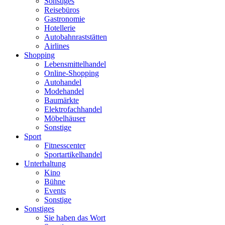
Sonstiges
Reisebüros
Gastronomie
Hotellerie
Autobahnraststätten
Airlines
Shopping
Lebensmittelhandel
Online-Shopping
Autohandel
Modehandel
Baumärkte
Elektrofachhandel
Möbelhäuser
Sonstige
Sport
Fitnesscenter
Sportartikelhandel
Unterhaltung
Kino
Bühne
Events
Sonstige
Sonstiges
Sie haben das Wort