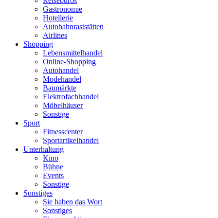
Reisebüros
Gastronomie
Hotellerie
Autobahnraststätten
Airlines
Shopping
Lebensmittelhandel
Online-Shopping
Autohandel
Modehandel
Baumärkte
Elektrofachhandel
Möbelhäuser
Sonstige
Sport
Fitnesscenter
Sportartikelhandel
Unterhaltung
Kino
Bühne
Events
Sonstige
Sonstiges
Sie haben das Wort
Sonstiges