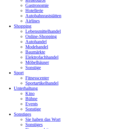
Reisebüros
Gastronomie
Hotellerie
Autobahnraststätten
Airlines
Shopping
Lebensmittelhandel
Online-Shopping
Autohandel
Modehandel
Baumärkte
Elektrofachhandel
Möbelhäuser
Sonstige
Sport
Fitnesscenter
Sportartikelhandel
Unterhaltung
Kino
Bühne
Events
Sonstige
Sonstiges
Sie haben das Wort
Sonstiges