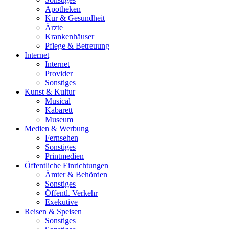
Apotheken
Kur & Gesundheit
Ärzte
Krankenhäuser
Pflege & Betreuung
Internet
Internet
Provider
Sonstiges
Kunst & Kultur
Musical
Kabarett
Museum
Medien & Werbung
Fernsehen
Sonstiges
Printmedien
Öffentliche Einrichtungen
Ämter & Behörden
Sonstiges
Öffentl. Verkehr
Exekutive
Reisen & Speisen
Sonstiges