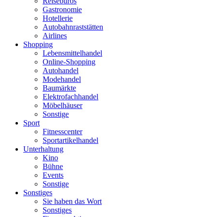
Reisebüros
Gastronomie
Hotellerie
Autobahnraststätten
Airlines
Shopping
Lebensmittelhandel
Online-Shopping
Autohandel
Modehandel
Baumärkte
Elektrofachhandel
Möbelhäuser
Sonstige
Sport
Fitnesscenter
Sportartikelhandel
Unterhaltung
Kino
Bühne
Events
Sonstige
Sonstiges
Sie haben das Wort
Sonstiges