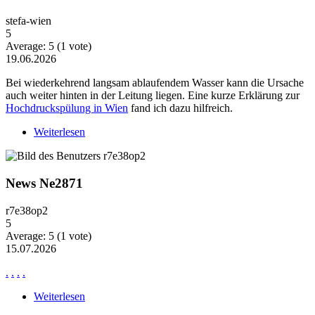
stefa-wien
5
Average:
5
(
1
vote)
19.06.2026
Bei wiederkehrend langsam ablaufendem Wasser kann die Ursache
auch weiter hinten in der Leitung liegen. Eine kurze Erklärung zur
Hochdruckspülung in Wien
fand ich dazu hilfreich.
Weiterlesen
über Wiederkehrende Probleme mit langsam
ablaufendem Wasser
News Ne2871
r7e38op2
5
Average:
5
(
1
vote)
15.07.2026
.
.
.
.
Weiterlesen
über News Ne2871