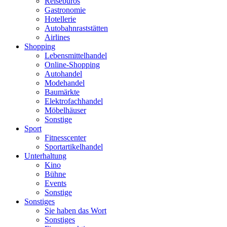
Reisebüros
Gastronomie
Hotellerie
Autobahnraststätten
Airlines
Shopping
Lebensmittelhandel
Online-Shopping
Autohandel
Modehandel
Baumärkte
Elektrofachhandel
Möbelhäuser
Sonstige
Sport
Fitnesscenter
Sportartikelhandel
Unterhaltung
Kino
Bühne
Events
Sonstige
Sonstiges
Sie haben das Wort
Sonstiges