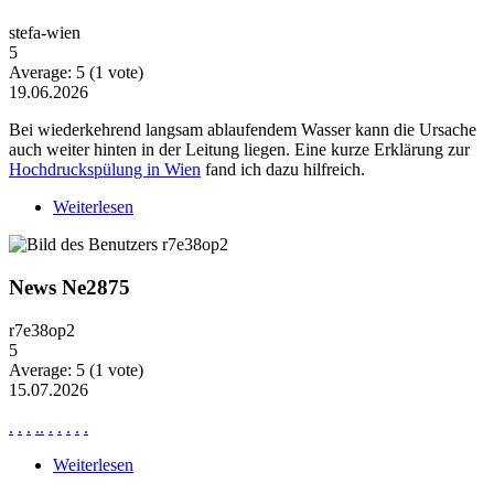
stefa-wien
5
Average:
5
(
1
vote)
19.06.2026
Bei wiederkehrend langsam ablaufendem Wasser kann die Ursache
auch weiter hinten in der Leitung liegen. Eine kurze Erklärung zur
Hochdruckspülung in Wien
fand ich dazu hilfreich.
Weiterlesen
über Wiederkehrende Probleme mit langsam
ablaufendem Wasser
News Ne2875
r7e38op2
5
Average:
5
(
1
vote)
15.07.2026
.
.
.
.
.
.
.
.
.
.
Weiterlesen
über News Ne2875