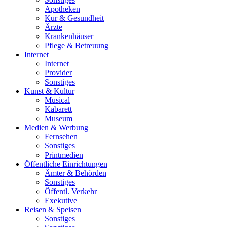
Apotheken
Kur & Gesundheit
Ärzte
Krankenhäuser
Pflege & Betreuung
Internet
Internet
Provider
Sonstiges
Kunst & Kultur
Musical
Kabarett
Museum
Medien & Werbung
Fernsehen
Sonstiges
Printmedien
Öffentliche Einrichtungen
Ämter & Behörden
Sonstiges
Öffentl. Verkehr
Exekutive
Reisen & Speisen
Sonstiges