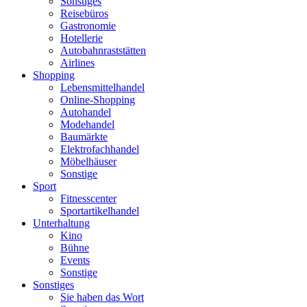
Sonstiges
Reisebüros
Gastronomie
Hotellerie
Autobahnraststätten
Airlines
Shopping
Lebensmittelhandel
Online-Shopping
Autohandel
Modehandel
Baumärkte
Elektrofachhandel
Möbelhäuser
Sonstige
Sport
Fitnesscenter
Sportartikelhandel
Unterhaltung
Kino
Bühne
Events
Sonstige
Sonstiges
Sie haben das Wort