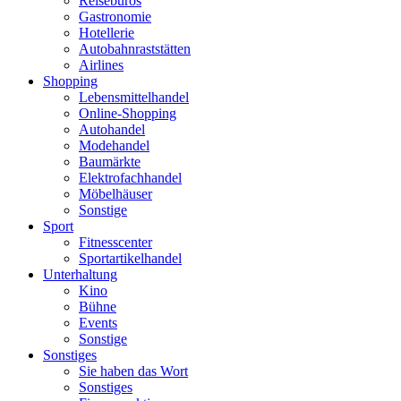
Reisebüros
Gastronomie
Hotellerie
Autobahnraststätten
Airlines
Shopping
Lebensmittelhandel
Online-Shopping
Autohandel
Modehandel
Baumärkte
Elektrofachhandel
Möbelhäuser
Sonstige
Sport
Fitnesscenter
Sportartikelhandel
Unterhaltung
Kino
Bühne
Events
Sonstige
Sonstiges
Sie haben das Wort
Sonstiges