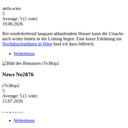
stefa-wien
5
Average:
5
(
1
vote)
19.06.2026
Bei wiederkehrend langsam ablaufendem Wasser kann die Ursache
auch weiter hinten in der Leitung liegen. Eine kurze Erklärung zur
Hochdruckspülung in Wien
fand ich dazu hilfreich.
Weiterlesen
über Wiederkehrende Probleme mit langsam
ablaufendem Wasser
News Ne2876
r7e38op2
5
Average:
5
(
1
vote)
15.07.2026
.
.
.
.
.
.
.
.
.
.
Weiterlesen
über News Ne2876