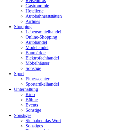
Reisebüros
Gastronomie
Hotellerie
Autobahnraststätten
Airlines
Shopping
Lebensmittelhandel
Online-Shopping
Autohandel
Modehandel
Baumärkte
Elektrofachhandel
Möbelhäuser
Sonstige
Sport
Fitnesscenter
Sportartikelhandel
Unterhaltung
Kino
Bühne
Events
Sonstige
Sonstiges
Sie haben das Wort
Sonstiges