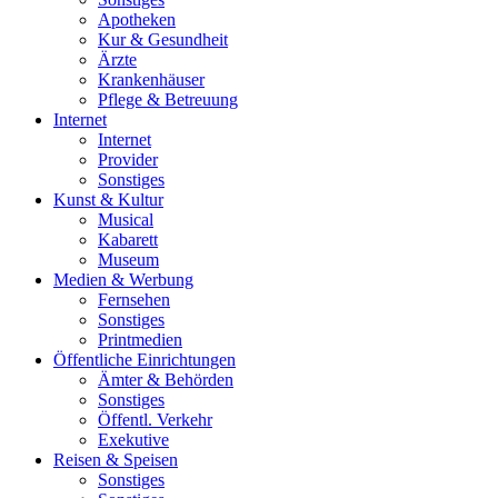
Apotheken
Kur & Gesundheit
Ärzte
Krankenhäuser
Pflege & Betreuung
Internet
Internet
Provider
Sonstiges
Kunst & Kultur
Musical
Kabarett
Museum
Medien & Werbung
Fernsehen
Sonstiges
Printmedien
Öffentliche Einrichtungen
Ämter & Behörden
Sonstiges
Öffentl. Verkehr
Exekutive
Reisen & Speisen
Sonstiges