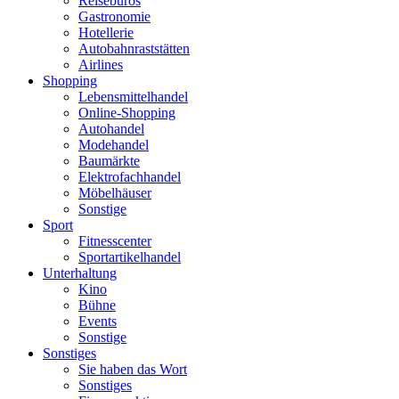
Reisebüros
Gastronomie
Hotellerie
Autobahnraststätten
Airlines
Shopping
Lebensmittelhandel
Online-Shopping
Autohandel
Modehandel
Baumärkte
Elektrofachhandel
Möbelhäuser
Sonstige
Sport
Fitnesscenter
Sportartikelhandel
Unterhaltung
Kino
Bühne
Events
Sonstige
Sonstiges
Sie haben das Wort
Sonstiges