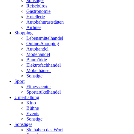
Sonstiges
Reisebüros
Gastronomie
Hotellerie
Autobahnraststätten
Airlines
Shopping
Lebensmittelhandel
Online-Shopping
Autohandel
Modehandel
Baumärkte
Elektrofachhandel
Möbelhäuser
Sonstige
Sport
Fitnesscenter
Sportartikelhandel
Unterhaltung
Kino
Bühne
Events
Sonstige
Sonstiges
Sie haben das Wort