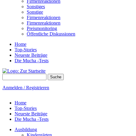
Firmenreaktionen
Sonstiges
Sonstige
Firmenreaktionen
Firmenreaktionen
Preismonitoring
Öffentliche Diskussionen
Home
Top-Stories
Neueste Beiträge
Die Mucha -Tests
Suche
Suchformular
Anmelden / Registrieren
Home
Top-Stories
Neueste Beiträge
Die Mucha -Tests
Ausbildung
Kindergärten