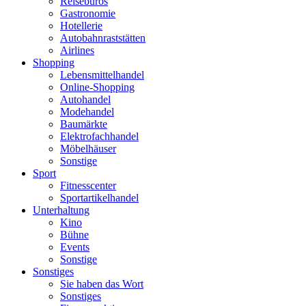
Reisebüros
Gastronomie
Hotellerie
Autobahnraststätten
Airlines
Shopping
Lebensmittelhandel
Online-Shopping
Autohandel
Modehandel
Baumärkte
Elektrofachhandel
Möbelhäuser
Sonstige
Sport
Fitnesscenter
Sportartikelhandel
Unterhaltung
Kino
Bühne
Events
Sonstige
Sonstiges
Sie haben das Wort
Sonstiges