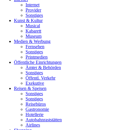
Internet
Provider
Sonstiges
Kunst & Kultur
Musical
Kabarett
Museum
Medien & Werbung
Fernsehen
Sonstiges
Printmedien
Öffentliche Einrichtungen
Ämter & Behörden
Sonstiges
Öffentl. Verkehr
Exekutive
Reisen & Speisen
Sonstiges
Sonstiges
Reisebüros
Gastronomie
Hotellerie
Autobahnraststätten
Airlines