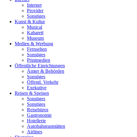
Internet
Provider
Sonstiges
Kunst & Kultur
Musical
Kabarett
Museum
Medien & Werbung
Fernsehen
Sonstiges
Printmedien
Öffentliche Einrichtungen
Ämter & Behörden
Sonstiges
Öffentl. Verkehr
Exekutive
Reisen & Speisen
Sonstiges
Sonstiges
Reisebüros
Gastronomie
Hotellerie
Autobahnraststätten
Airlines