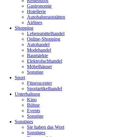
Reisebüros
Gastronomie
Hotellerie
Autobahnraststätten
Airlines
Shopping
Lebensmittelhandel
Online-Shopping
Autohandel
Modehandel
Baumärkte
Elektrofachhandel
Möbelhäuser
Sonstige
Sport
Fitnesscenter
Sportartikelhandel
Unterhaltung
Kino
Bühne
Events
Sonstige
Sonstiges
Sie haben das Wort
Sonstiges