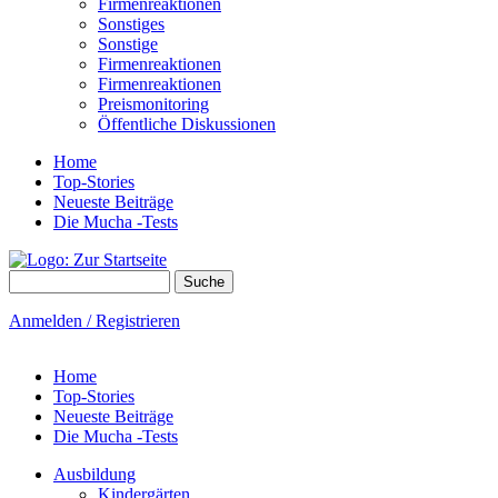
Firmenreaktionen
Sonstiges
Sonstige
Firmenreaktionen
Firmenreaktionen
Preismonitoring
Öffentliche Diskussionen
Home
Top-Stories
Neueste Beiträge
Die Mucha -Tests
Suche
Suchformular
Anmelden / Registrieren
Home
Top-Stories
Neueste Beiträge
Die Mucha -Tests
Ausbildung
Kindergärten