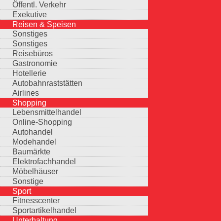
Öffentl. Verkehr
Exekutive
Reisen & Speisen
Sonstiges
Sonstiges
Reisebüros
Gastronomie
Hotellerie
Autobahnraststätten
Airlines
Shopping
Lebensmittelhandel
Online-Shopping
Autohandel
Modehandel
Baumärkte
Elektrofachhandel
Möbelhäuser
Sonstige
Sport
Fitnesscenter
Sportartikelhandel
Unterhaltung