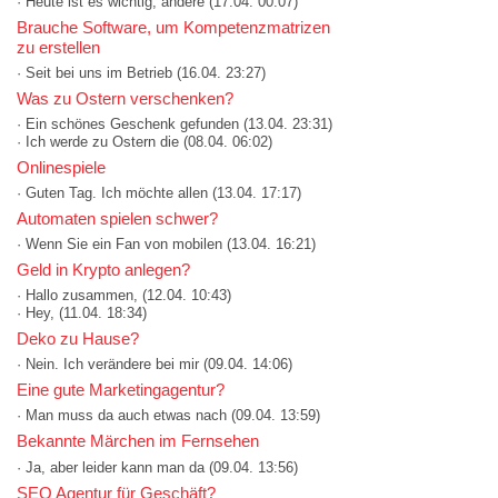
· Heute ist es wichtig, andere
(17.04. 00:07)
Brauche Software, um Kompetenzmatrizen
zu erstellen
· Seit bei uns im Betrieb
(16.04. 23:27)
Was zu Ostern verschenken?
· Ein schönes Geschenk gefunden
(13.04. 23:31)
· Ich werde zu Ostern die
(08.04. 06:02)
Onlinespiele
· Guten Tag. Ich möchte allen
(13.04. 17:17)
Automaten spielen schwer?
· Wenn Sie ein Fan von mobilen
(13.04. 16:21)
Geld in Krypto anlegen?
· Hallo zusammen,
(12.04. 10:43)
· Hey,
(11.04. 18:34)
Deko zu Hause?
· Nein. Ich verändere bei mir
(09.04. 14:06)
Eine gute Marketingagentur?
· Man muss da auch etwas nach
(09.04. 13:59)
Bekannte Märchen im Fernsehen
· Ja, aber leider kann man da
(09.04. 13:56)
SEO Agentur für Geschäft?