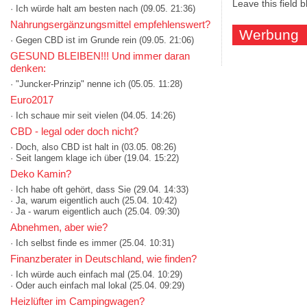
Leave this field 
· Ich würde halt am besten nach
(09.05. 21:36)
Nahrungsergänzungsmittel empfehlenswert?
Werbung
· Gegen CBD ist im Grunde rein
(09.05. 21:06)
GESUND BLEIBEN!!! Und immer daran
denken:
· "Juncker-Prinzip" nenne ich
(05.05. 11:28)
Euro2017
· Ich schaue mir seit vielen
(04.05. 14:26)
CBD - legal oder doch nicht?
· Doch, also CBD ist halt in
(03.05. 08:26)
· Seit langem klage ich über
(19.04. 15:22)
Deko Kamin?
· Ich habe oft gehört, dass Sie
(29.04. 14:33)
· Ja, warum eigentlich auch
(25.04. 10:42)
· Ja - warum eigentlich auch
(25.04. 09:30)
Abnehmen, aber wie?
· Ich selbst finde es immer
(25.04. 10:31)
Finanzberater in Deutschland, wie finden?
· Ich würde auch einfach mal
(25.04. 10:29)
· Oder auch einfach mal lokal
(25.04. 09:29)
Heizlüfter im Campingwagen?