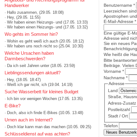
Handwerker
Benutzername
*
Leerzeichen sind
· Hallo zusammen,
(29.05. 18:08)
Apostrophen und 
· Hey,
(29.05. 11:55)
E-Mail-Adresse
*
· Wir haben einen Heizungs- und
(17.05. 13:33)
· Wir haben einen Heizungs- und
(17.05. 13:32)
Eine gültige E-Ma
Wo gehts im Sommer hin?
Adresse wird nich
· Wohin es geht weiß ich auch
(20.05. 18:12)
Sie ein neues Pa
· Wir haben uns noch nicht so
(25.04. 10:30)
Benachrichtigung
Welche Ursachen haben
Wie heißt die Ha
Darmbeschwerden?
Bitte beantworte
Beiträge. Vielen 
· Da ich seit Jahren unter
(18.05. 23:59)
Vorname
*
Lieblingssendungen aktuell?
Nachname
*
· Hey,
(18.05. 18:47)
Adresse
· Weiß ich gar nicht, ich
(19.04. 14:19)
Land
Suche Wasserbett für kleines Budget
Straße, Haus
· Ich bin vor wenigen Wochen
(17.05. 13:35)
Adress-Zusatz 
E-Bike?
Postleitzahl
· Doch, also ich finde E-Bikes
(10.05. 13:48)
Stadt / Ort
Urnen auch im Internet?
Telefon
· Doch klar kann man das machen
(10.05. 09:25)
Schlüsseldienst auf was achten?