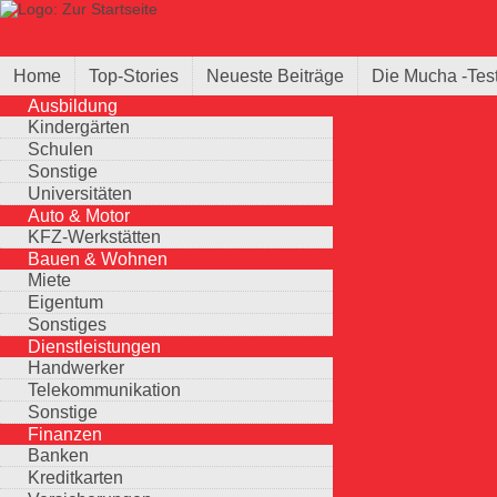
Direkt zum Inhalt
Suche
Suchformular
Home
Top-Stories
Neueste Beiträge
Die Mucha -Tes
Ausbildung
Kindergärten
Schulen
Sonstige
Universitäten
Auto & Motor
KFZ-Werkstätten
Bauen & Wohnen
Miete
Eigentum
Sonstiges
Dienstleistungen
Handwerker
Telekommunikation
Sonstige
Finanzen
Banken
Kreditkarten