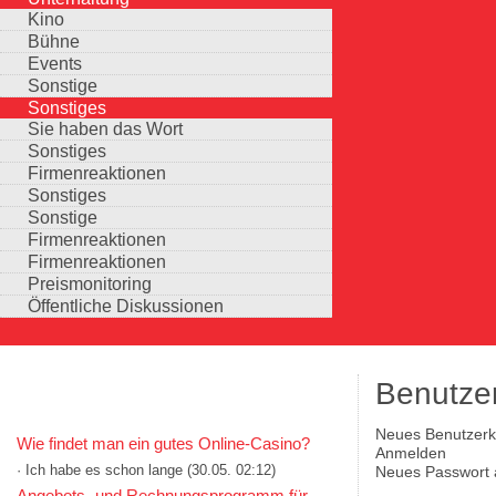
Kino
Bühne
Events
Sonstige
Sonstiges
Sie haben das Wort
Sonstiges
Firmenreaktionen
Sonstiges
Sonstige
Firmenreaktionen
Firmenreaktionen
Preismonitoring
Öffentliche Diskussionen
Benutze
KOMMENTARE IN KURZFORM
(aktiver Reiter)
Neues Benutzerko
Wie findet man ein gutes Online-Casino?
Haupt-Reiter
Anmelden
· Ich habe es schon lange
(30.05. 02:12)
Neues Passwort 
Auswahlmöglichkeiten
Angebots- und Rechnungsprogramm für