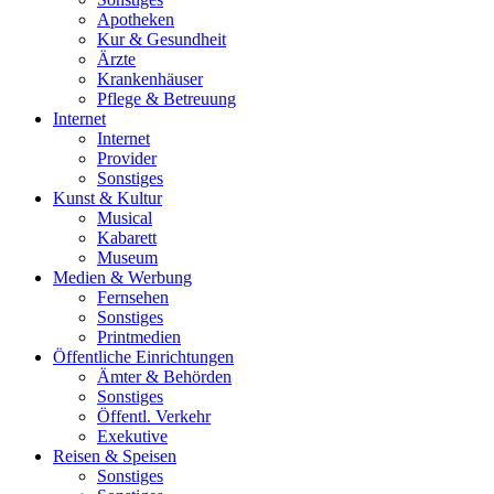
Apotheken
Kur & Gesundheit
Ärzte
Krankenhäuser
Pflege & Betreuung
Internet
Internet
Provider
Sonstiges
Kunst & Kultur
Musical
Kabarett
Museum
Medien & Werbung
Fernsehen
Sonstiges
Printmedien
Öffentliche Einrichtungen
Ämter & Behörden
Sonstiges
Öffentl. Verkehr
Exekutive
Reisen & Speisen
Sonstiges