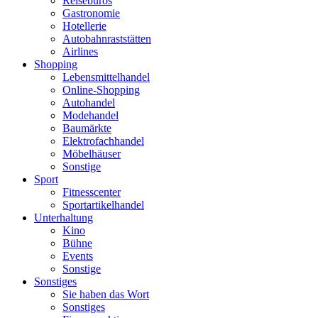
Reisebüros
Gastronomie
Hotellerie
Autobahnraststätten
Airlines
Shopping
Lebensmittelhandel
Online-Shopping
Autohandel
Modehandel
Baumärkte
Elektrofachhandel
Möbelhäuser
Sonstige
Sport
Fitnesscenter
Sportartikelhandel
Unterhaltung
Kino
Bühne
Events
Sonstige
Sonstiges
Sie haben das Wort
Sonstiges