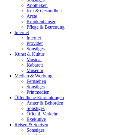
Apotheken
Kur & Gesundheit
Ärzte
Krankenhäuser
Pflege & Betreuung
Internet
Internet
Provider
Sonstiges
Kunst & Kultur
Musical
Kabarett
Museum
Medien & Werbung
Fernsehen
Sonstiges
Printmedien
Öffentliche Einrichtungen
Ämter & Behörden
Sonstiges
Öffentl. Verkehr
Exekutive
Reisen & Speisen
Sonstiges