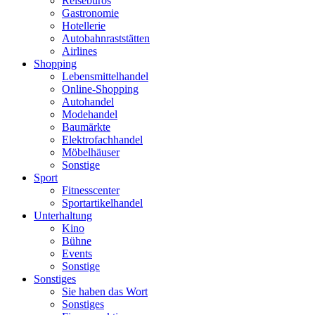
Reisebüros
Gastronomie
Hotellerie
Autobahnraststätten
Airlines
Shopping
Lebensmittelhandel
Online-Shopping
Autohandel
Modehandel
Baumärkte
Elektrofachhandel
Möbelhäuser
Sonstige
Sport
Fitnesscenter
Sportartikelhandel
Unterhaltung
Kino
Bühne
Events
Sonstige
Sonstiges
Sie haben das Wort
Sonstiges