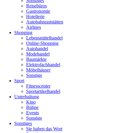
Sonstiges
Reisebüros
Gastronomie
Hotellerie
Autobahnraststätten
Airlines
Shopping
Lebensmittelhandel
Online-Shopping
Autohandel
Modehandel
Baumärkte
Elektrofachhandel
Möbelhäuser
Sonstige
Sport
Fitnesscenter
Sportartikelhandel
Unterhaltung
Kino
Bühne
Events
Sonstige
Sonstiges
Sie haben das Wort